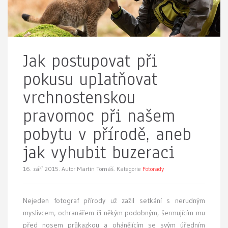
Jak postupovat při
pokusu uplatňovat
vrchnostenskou
pravomoc při našem
pobytu v přírodě, aneb
jak vyhubit buzeraci
16. září 2015.
Autor Martin Tomáš. Kategorie
Fotorady
Nejeden fotograf přírody už zažil setkání s nerudným
myslivcem, ochranářem či někým podobným, šermujícím mu
před nosem průkazkou a ohánějícím se svým úředním