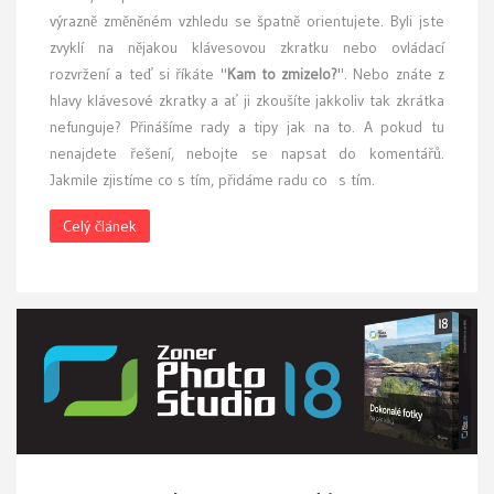
výrazně změněném vzhledu se špatně orientujete. Byli jste
zvyklí na nějakou klávesovou zkratku nebo ovládací
rozvržení a teď si říkáte "
Kam to zmizelo?
". Nebo znáte z
hlavy klávesové zkratky a ať ji zkoušíte jakkoliv tak zkrátka
nefunguje? Přinášíme rady a tipy jak na to. A pokud tu
nenajdete řešení, nebojte se napsat do komentářů.
Jakmile zjistíme co s tím, přidáme radu co s tím.
Celý článek