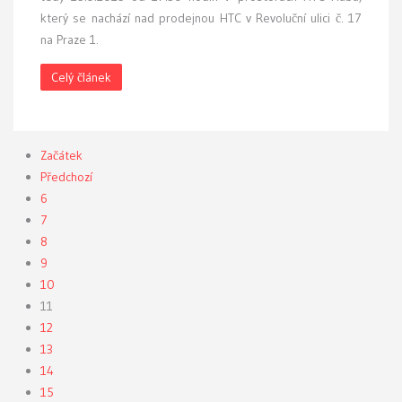
který se nachází nad prodejnou HTC v Revoluční ulici č. 17
na Praze 1.
Celý článek
Začátek
Předchozí
6
7
8
9
10
11
12
13
14
15