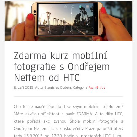
Zdarma kurz mobilní
fotografie s Ondřejem
Neffem od HTC
8. září 2015.
Autor Stanislav Duben. Kategorie
Rychlé tipy
Chcete se naučit lépe fotit se svým mobilním telefonem?
Máte skvělou příležitost a navíc ZDARMA. A to díky HTC,
které pořádá akci zvanou Škola mobilní fotografie s
Ondřejem Neffem. Ta se uskuteční v Praze již příští úterý
tedy 15.9.2015 od 17:30 hodin v prostorách HTC Hubu,