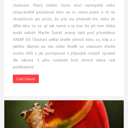
statusem. Který ovšem často dost nesmyslně nebo
neoprávněně požadoval něco na co nemá právo a to ve
skutečnosti jen proto, že jste mu překazili lov, nebo že
dělal něco co se až tak nemá a vy jste ho při tom třeba
mohli nafotit. Martin Tomáš známý také pod přezdívkou
XAXAP (čti Chachar) udělal skvělé shrnutí toho, co, kdy a z
jakého důvodu po vás může člověk se statusem úřední
osoby chtít a jak postupovat v případné rozepři správně
dle zákona. S jeho svolením toto shrnutí velice rádi
publikujeme.
Celý článek