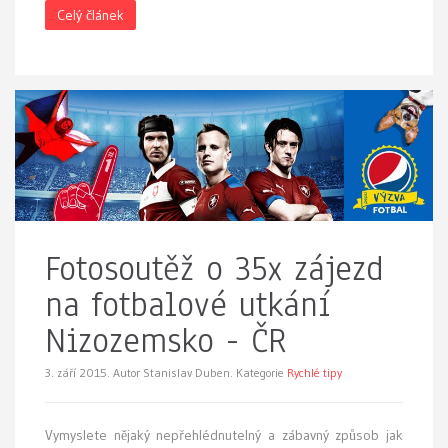
Celý článek
Fotosoutěž o 35x zájezd
na fotbalové utkání
Nizozemsko - ČR
3. září 2015.
Autor Stanislav Duben. Kategorie
Rychlé tipy
Vymyslete nějaký nepřehlédnutelný a zábavný způsob jak