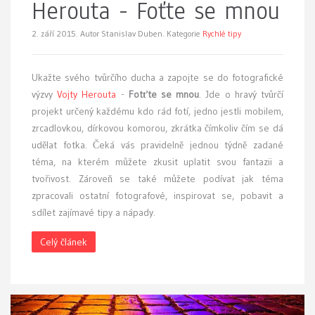
Herouta - Foťte se mnou
2. září 2015.
Autor Stanislav Duben. Kategorie
Rychlé tipy
Ukažte svého tvůrčího ducha a zapojte se do fotografické
výzvy
Vojty Herouta
-
Fotťte se mnou
. Jde o hravý tvůrčí
projekt určený každému kdo rád fotí, jedno jestli mobilem,
zrcadlovkou, dírkovou komorou, zkrátka čímkoliv čím se dá
udělat fotka. Čeká vás pravidelně jednou týdně zadané
téma, na kterém můžete zkusit uplatit svou fantazii a
tvořivost. Zároveň se také můžete podívat jak téma
zpracovali ostatní fotografové, inspirovat se, pobavit a
sdílet zajímavé tipy a nápady.
Celý článek