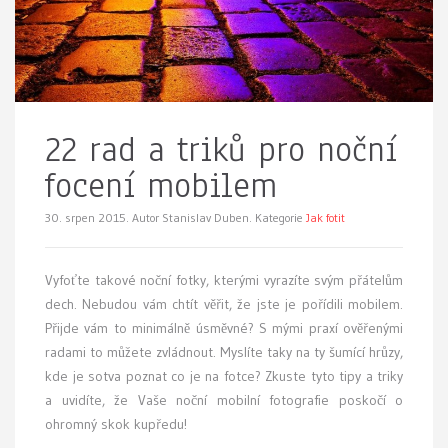
22 rad a triků pro noční
focení mobilem
30. srpen 2015.
Autor Stanislav Duben. Kategorie
Jak fotit
Vyfoťte takové noční fotky, kterými vyrazíte svým přátelům
dech. Nebudou vám chtít věřit, že jste je pořídili mobilem.
Přijde vám to minimálně úsměvné? S mými praxí ověřenými
radami to můžete zvládnout. Myslíte taky na ty šumící hrůzy,
kde je sotva poznat co je na fotce? Zkuste tyto tipy a triky
a uvidíte, že Vaše noční mobilní fotografie poskočí o
ohromný skok kupředu!