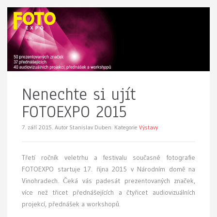
Nenechte si ujít
FOTOEXPO 2015
7. září 2015.
Autor Stanislav Duben. Kategorie
Výstavy
Třetí ročník veletrhu a festivalu současné fotografie
FOTOEXPO startuje 17. října 2015 v Národním domě na
Vinohradech. Čeká vás padesát prezentovaných značek,
více než třicet přednášejících a čtyřicet audiovizuálních
projekcí, přednášek a workshopů.