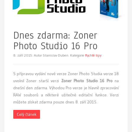
Dnes zdarma: Zoner
Photo Studio 16 Pro
8. září 2015.
Autor Stanislav Duben. Kategorie
Rychlé tipy
S přípravou vydání nové verze Zoner Photo Studia verze 18
uvolnil Zoner starší verzi
Zoner Photo Studio 16 Pro
na
dnešní den zdarma. Výhodou Pro verze je hlavně zpracování
RAW souborů a některé užitečné editační funkce. Verzi
můžete získat zdarma pouze dnes 8. září 2015.
Celý článek