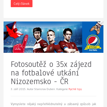
Celý článek
Fotosoutěž o 35x zájezd
na fotbalové utkání
Nizozemsko - ČR
3. září 2015.
Autor Stanislav Duben. Kategorie
Rychlé tipy
Vymyslete nějaký nepřehlédnutelný a zábavný způsob jak