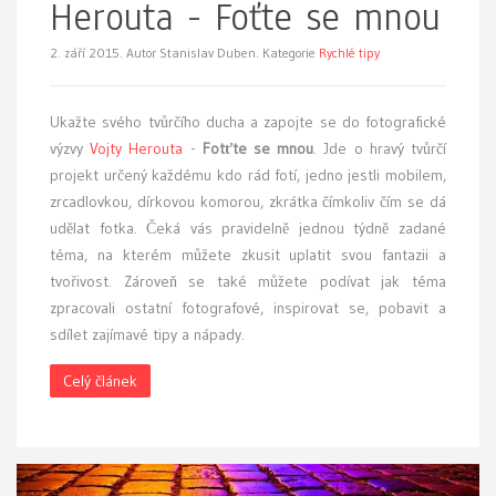
Herouta - Foťte se mnou
2. září 2015.
Autor Stanislav Duben. Kategorie
Rychlé tipy
Ukažte svého tvůrčího ducha a zapojte se do fotografické
výzvy
Vojty Herouta
-
Fotťte se mnou
. Jde o hravý tvůrčí
projekt určený každému kdo rád fotí, jedno jestli mobilem,
zrcadlovkou, dírkovou komorou, zkrátka čímkoliv čím se dá
udělat fotka. Čeká vás pravidelně jednou týdně zadané
téma, na kterém můžete zkusit uplatit svou fantazii a
tvořivost. Zároveň se také můžete podívat jak téma
zpracovali ostatní fotografové, inspirovat se, pobavit a
sdílet zajímavé tipy a nápady.
Celý článek