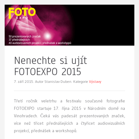
Nenechte si ujít
FOTOEXPO 2015
7. září 2015.
Autor Stanislav Duben. Kategorie
Výstavy
Třetí ročník veletrhu a festivalu současné fotografie
FOTOEXPO startuje 17. října 2015 v Národním domě na
Vinohradech. Čeká vás padesát prezentovaných značek,
více než třicet přednášejících a čtyřicet audiovizuálních
projekcí, přednášek a workshopů.