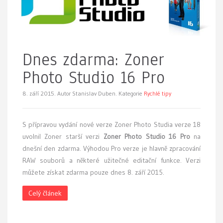
Dnes zdarma: Zoner
Photo Studio 16 Pro
8. září 2015.
Autor Stanislav Duben. Kategorie
Rychlé tipy
S přípravou vydání nové verze Zoner Photo Studia verze 18
uvolnil Zoner starší verzi
Zoner Photo Studio 16 Pro
na
dnešní den zdarma. Výhodou Pro verze je hlavně zpracování
RAW souborů a některé užitečné editační funkce. Verzi
můžete získat zdarma pouze dnes 8. září 2015.
Celý článek