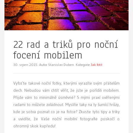
22 rad a triků pro noční
focení mobilem
30. srpen 2015.
Autor Stanislav Duben. Kategorie
Jak fotit
Vyfoťte takové noční fotky, kterými vyrazíte svým přátelům
dech. Nebudou vám chtít věřit, že jste je pořídili mobilem.
Přijde vám to minimálně úsměvné? S mými praxí ověřenými
radami to můžete zvládnout. Myslíte taky na ty šumící hrůzy,
kde je sotva poznat co je na fotce? Zkuste tyto tipy a triky
a uvidíte, že Vaše noční mobilní fotografie poskočí o
ohromný skok kupředu!