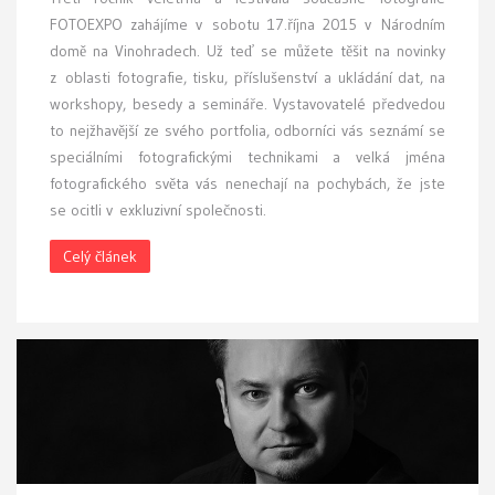
FOTOEXPO zahájíme v sobotu 17.října 2015 v Národním
domě na Vinohradech. Už teď se můžete těšit na novinky
z oblasti fotografie, tisku, příslušenství a ukládání dat, na
workshopy, besedy a semináře. Vystavovatelé předvedou
to nejžhavější ze svého portfolia, odborníci vás seznámí se
speciálními fotografickými technikami a velká jména
fotografického světa vás nenechají na pochybách, že jste
se ocitli v exkluzivní společnosti.
Celý článek