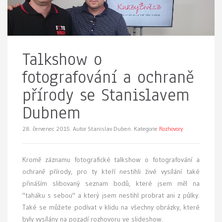
Talkshow o
fotografování a ochraně
přírody se Stanislavem
Dubnem
28. červenec 2015.
Autor Stanislav Duben. Kategorie
Rozhovory
Kromě záznamu fotografické talkshow o fotografování a
ochraně přírody, pro ty kteří nestihli živé vysílání také
přináším slibovaný seznam bodů, které jsem měl na
"taháku s sebou" a který jsem nestihl probrat ani z půlky.
Také se můžete podívat v klidu na všechny obrázky, které
byly vysílány na pozadí rozhovoru ve slideshow.