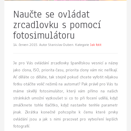
Naučte se ovládat
zrcadlovku s pomocí
fotosimulátoru
14. červen 2015.
Autor Stanislav Duben. Kategorie
Jak fotit
Je pro Vás ovládání zrcadlovky španělskou vesnicí a názvy
jako clona, ISO, priorita času, priorita clony vám nic neříkají.
Ať děláte co děláte, tak stejně pokud chcete vyfotit nějakou
fotku otáčíte volič režimů na automat? Pak právě pro Vás tu
máme skvělý fotosimulátor, který vám přímo na našich
stránkách umožní vyzkoušet si co to při focení udělá, když
zmáčknete tohle tlačítko, když nastavíte tenhle parametr
jinak. Zkrátka konečně pohcopíte k čemu které prvky
ovládání jsou a jak s nimi pracovat pro vytvoření lepších
fotografií.