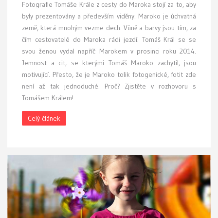
Fotografie Tomáše Krále z cesty do Maroka stojí za to, aby
byly prezentovány a především viděny. Maroko je úchvatná
země, která mnohým vezme dech. Vůně a barvy jsou tím, za
čím cestovatelé do Maroka rádi jezdí. Tomáš Král se se
svou ženou vydal napříč Marokem v prosinci roku 2014.
Jemnost a cit, se kterými Tomáš Maroko zachytil, jsou
motivující. Přesto, že je Maroko tolik fotogenické, fotit zde
není až tak jednoduché. Proč? Zjistěte v rozhovoru s
Tomášem Králem!
Celý článek