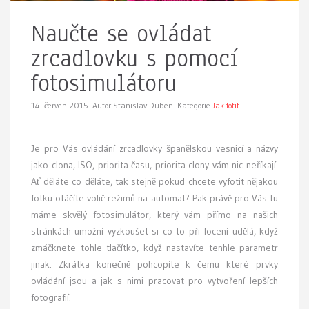
Naučte se ovládat
zrcadlovku s pomocí
fotosimulátoru
14. červen 2015.
Autor Stanislav Duben. Kategorie
Jak fotit
Je pro Vás ovládání zrcadlovky španělskou vesnicí a názvy
jako clona, ISO, priorita času, priorita clony vám nic neříkají.
Ať děláte co děláte, tak stejně pokud chcete vyfotit nějakou
fotku otáčíte volič režimů na automat? Pak právě pro Vás tu
máme skvělý fotosimulátor, který vám přímo na našich
stránkách umožní vyzkoušet si co to při focení udělá, když
zmáčknete tohle tlačítko, když nastavíte tenhle parametr
jinak. Zkrátka konečně pohcopíte k čemu které prvky
ovládání jsou a jak s nimi pracovat pro vytvoření lepších
fotografií.