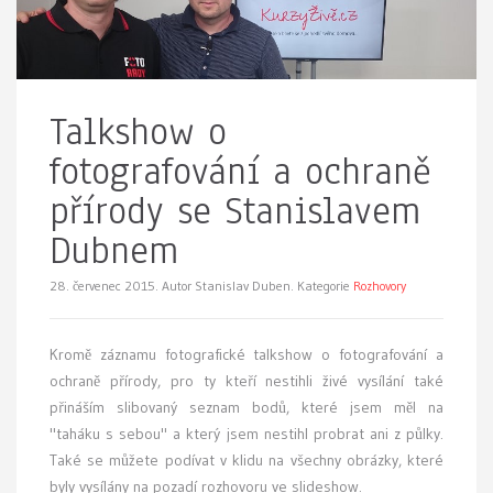
Talkshow o
fotografování a ochraně
přírody se Stanislavem
Dubnem
28. červenec 2015.
Autor Stanislav Duben. Kategorie
Rozhovory
Kromě záznamu fotografické talkshow o fotografování a
ochraně přírody, pro ty kteří nestihli živé vysílání také
přináším slibovaný seznam bodů, které jsem měl na
"taháku s sebou" a který jsem nestihl probrat ani z půlky.
Také se můžete podívat v klidu na všechny obrázky, které
byly vysílány na pozadí rozhovoru ve slideshow.