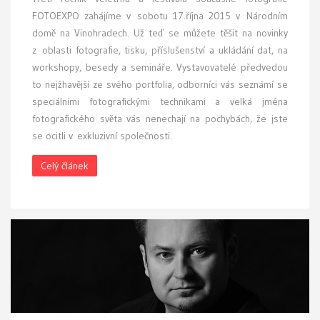
FOTOEXPO zahájíme v sobotu 17.října 2015 v Národním
domě na Vinohradech. Už teď se můžete těšit na novinky
z oblasti fotografie, tisku, příslušenství a ukládání dat, na
workshopy, besedy a semináře. Vystavovatelé předvedou
to nejžhavější ze svého portfolia, odborníci vás seznámí se
speciálními fotografickými technikami a velká jména
fotografického světa vás nenechají na pochybách, že jste
se ocitli v exkluzivní společnosti.
Celý článek