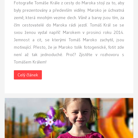
Fotografie Tomáše Krále z cesty do Maroka stojí za to, aby
byly prezentovány a především viděny. Maroko je úchvatná
země, která mnohým vezme dech. Vůně a barvy jsou tím, za
čím cestovatelé do Maroka rádi jezdí. Tomáš Král se se
svou ženou vydal napříč Marokem v prosinci roku 2014.
Jemnost a cit, se kterými Tomáš Maroko zachytil, jsou
motivující. Přesto, že je Maroko tolik fotogenické, fotit zde
není až tak jednoduché. Proč? Zjistěte v rozhovoru s
Tomášem Králem!
Celý článek