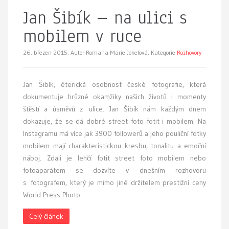
Jan Šibík – na ulici s
mobilem v ruce
26. březen 2015.
Autor Romana Marie Jokelová. Kategorie
Rozhovory
Jan Šibík, éterická osobnost české fotografie, která
dokumentuje hrůzné okamžiky našich životů i momenty
štěstí a úsměvů z ulice. Jan Šibík nám každým dnem
dokazuje, že se dá dobré street foto fotit i mobilem. Na
Instagramu má více jak 3900 followerů a jeho pouliční fotky
mobilem mají charakteristickou kresbu, tonalitu a emoční
náboj. Zdali je lehčí fotit street foto mobilem nebo
fotoaparátem se dozvíte v dnešním rozhovoru
s fotografem, který je mimo jiné držitelem prestižní ceny
World Press Photo.
Celý článek