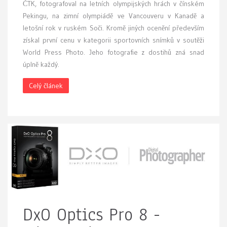
ČTK, fotografoval na letních olympijských hrách v čínském
Pekingu, na zimní olympiádě ve Vancouveru v Kanadě a
letošní rok v ruském Soči. Kromě jiných ocenění především
získal první cenu v kategorii sportovních snímků v soutěži
World Press Photo. Jeho fotografie z dostihů zná snad
úplně každý.
Celý článek
DxO Optics Pro 8 -