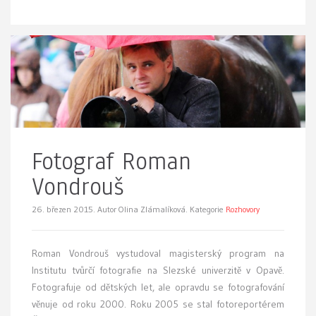
Fotograf Roman
Vondrouš
26. březen 2015.
Autor Olina Zlámalíková. Kategorie
Rozhovory
Roman Vondrouš vystudoval magisterský program na
Institutu tvůrčí fotografie na Slezské univerzitě v Opavě.
Fotografuje od dětských let, ale opravdu se fotografování
věnuje od roku 2000. Roku 2005 se stal fotoreportérem