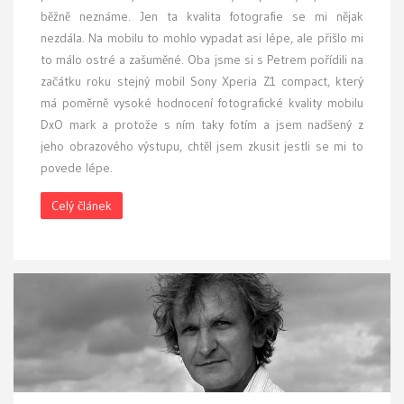
běžně neznáme. Jen ta kvalita fotografie se mi nějak
nezdála. Na mobilu to mohlo vypadat asi lépe, ale přišlo mi
to málo ostré a zašuměné. Oba jsme si s Petrem pořídili na
začátku roku stejný mobil Sony Xperia Z1 compact, který
má poměrně vysoké hodnocení fotografické kvality mobilu
DxO mark a protože s ním taky fotím a jsem nadšený z
jeho obrazového výstupu, chtěl jsem zkusit jestli se mi to
povede lépe.
Celý článek