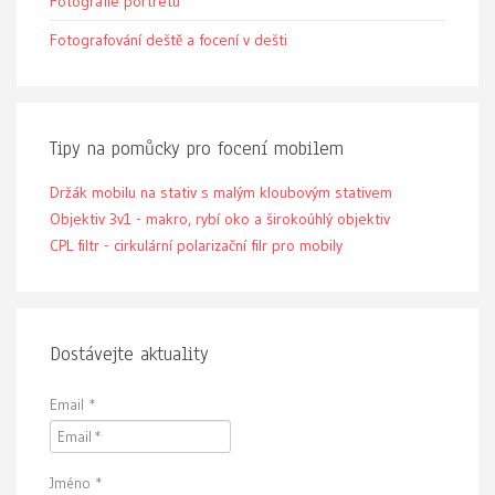
Fotografie portrétu
Fotografování deště a focení v dešti
Tipy na pomůcky pro focení mobilem
Držák mobilu na stativ s malým kloubovým stativem
Objektiv 3v1 - makro, rybí oko a širokoúhlý objektiv
CPL filtr - cirkulární polarizační filr pro mobily
Dostávejte aktuality
Email
*
Jméno
*