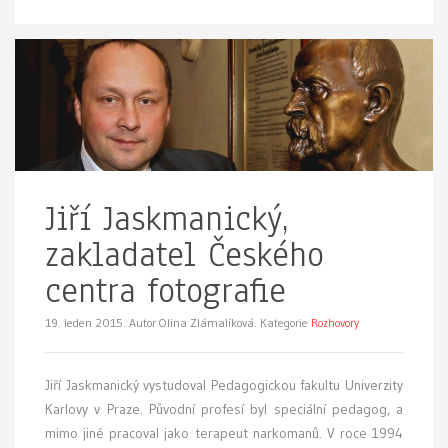
Jiří Jaskmanický,
zakladatel Českého
centra fotografie
19. leden 2015.
Autor Olina Zlámalíková. Kategorie
Rozhovory
Jiří Jaskmanický vystudoval Pedagogickou fakultu Univerzity
Karlovy v Praze. Původní profesí byl speciální pedagog, a
mimo jiné pracoval jako terapeut narkomanů. V roce 1994