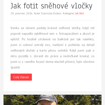
Jak fotit sněhové vločky
29. prosinec 2014.
Autor Stanislav Duben. Kategorie
Jak fotit
Venku za oknem padaly krásné sněhové vločky, když mě
poprvé napadlo vyběhnout ven s fotoaparátem a zkusit je
vyfotit. Po hodině strávené na balkóně jen tak nalehko,
jsem si odnesl omrzlý nos, nadšení z pohledu na detail
sněhových vloček a kartu plnou snímků. Když jsem pak o
něco později s dorazil do práce a nedočkavě koukal, co
jsem si z ranního focení doma vlastně přinesl, bylo všechno
špatně.
Celý článek