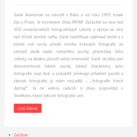
Garik Avanesian se narodil v Baku a od roku 1995 trvale
žije v Praze. Je nositelem titulu MFIAP. Zúčastnil se více než
300 mezinárodních fotografických salonů a výstav ve více
než třiceti zemích světa. Garik navštěvuje zajímavé země a z
každé své cesty přiváží mnoho krásných fotografií, ve
kterých divák najde romantiku, pocity, představy. Jeho
snímky na diváka působí velmi intenzivně. Garik zkrátka umí
dokumentovat lidské osudy, lidské charaktery, jeho
fotografie mají duši a pokaždé překvapí přívalem pocitů a
takové fotografie já mám nejraději – „fotografie které
dýchají". Je mi velkou radostí si dnes popovídat s
člověkem, který takové fotografie umí.
Celý článek
Začátek