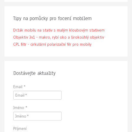
Tipy na pomůcky pro focení mobilem
Držák mobilu na stativ s malým kloubovým stativem
Objektiv 3v1 - makro, rybí oko a širokoúhlý objektiv
CPL filtr - cirkulární polarizační filr pro mobily
Dostávejte aktuality
Email
*
Jméno
*
Příjmení