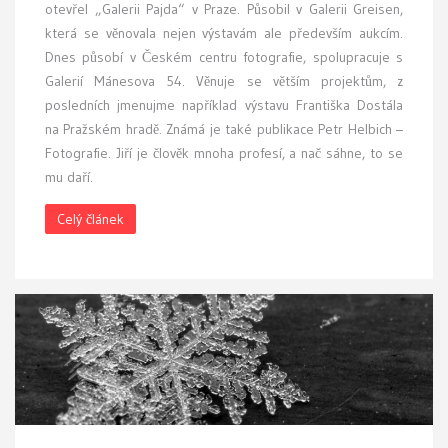
otevřel „Galerii Pajda“ v Praze. Působil v Galerii Greisen,
která se věnovala nejen výstavám ale především aukcím.
Dnes působí v Českém centru fotografie, spolupracuje s
Galerií Mánesova 54. Věnuje se větším projektům, z
posledních jmenujme například výstavu Františka Dostála
na Pražském hradě. Známá je také publikace Petr Helbich –
Fotografie. Jiří je člověk mnoha profesí, a nač sáhne, to se
mu daří.
Celý článek