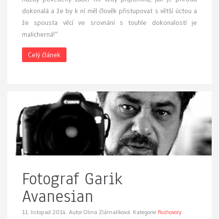
dokonalá a že by k ní měl člověk přistupovat s větší úctou a
že spousta věcí ve srovnání s touhle dokonalostí je
malicherná!“
Celý článek
Fotograf Garik
Avanesian
11. listopad 2014.
Autor Olina Zlámalíková. Kategorie
Rozhovory