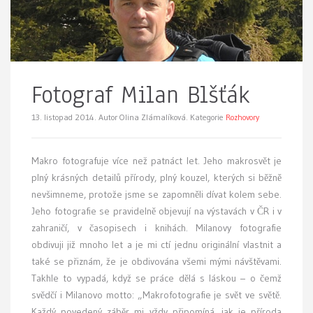
Fotograf Milan Blšťák
13. listopad 2014.
Autor Olina Zlámalíková. Kategorie
Rozhovory
Makro fotografuje více než patnáct let. Jeho makrosvět je
plný krásných detailů přírody, plný kouzel, kterých si běžně
nevšimneme, protože jsme se zapomněli dívat kolem sebe.
Jeho fotografie se pravidelně objevují na výstavách v ČR i v
zahraničí, v časopisech i knihách. Milanovy fotografie
obdivuji již mnoho let a je mi ctí jednu originální vlastnit a
také se přiznám, že je obdivována všemi mými návštěvami.
Takhle to vypadá, když se práce dělá s láskou – o čemž
svědčí i Milanovo motto: „Makrofotografie je svět ve světě.
Každý povedený záběr mi vždy připomíná, jak je příroda