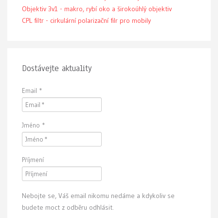
Objektiv 3v1 - makro, rybí oko a širokoúhlý objektiv
CPL filtr - cirkulární polarizační filr pro mobily
Dostávejte aktuality
Email
*
Jméno
*
Příjmení
Nebojte se, Váš email nikomu nedáme a kdykoliv se
budete moct z odběru odhlásit.