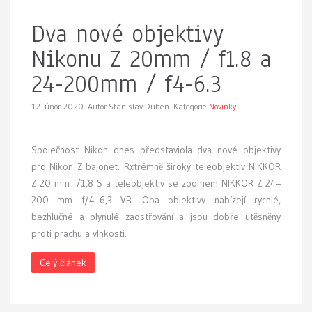
Dva nové objektivy
Nikonu Z 20mm / f1.8 a
24-200mm / f4-6.3
12. únor 2020.
Autor Stanislav Duben. Kategorie
Novinky
Společnost Nikon dnes představiola dva nové objektivy
pro Nikon Z bajonet. Rxtrémně široký teleobjektiv NIKKOR
Z 20 mm f/1,8 S a teleobjektiv se zoomem NIKKOR Z 24–
200 mm f/4–6,3 VR. Oba objektivy nabízejí rychlé,
bezhlučné a plynulé zaostřování a jsou dobře utěsněny
proti prachu a vlhkosti.
Celý článek