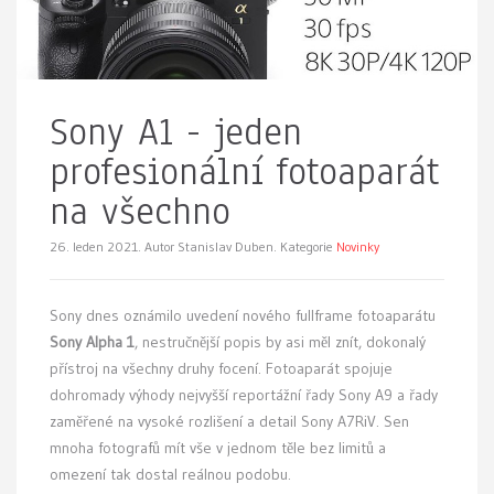
Sony A1 - jeden
profesionální fotoaparát
na všechno
26. leden 2021.
Autor Stanislav Duben. Kategorie
Novinky
Sony dnes oznámilo uvedení nového fullframe fotoaparátu
Sony Alpha 1
, nestručnější popis by asi měl znít, dokonalý
přístroj na všechny druhy focení. Fotoaparát spojuje
dohromady výhody nejvyšší reportážní řady Sony A9 a řady
zaměřené na vysoké rozlišení a detail Sony A7RiV. Sen
mnoha fotografů mít vše v jednom těle bez limitů a
omezení tak dostal reálnou podobu.