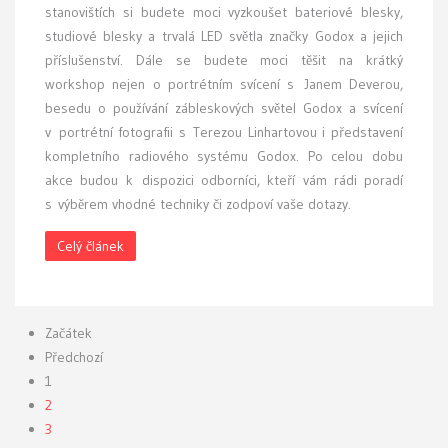
stanovištích si budete moci vyzkoušet bateriové blesky,
studiové blesky a trvalá LED světla značky Godox a jejich
příslušenství. Dále se budete moci těšit na krátký
workshop nejen o portrétním svícení s Janem Deverou,
besedu o používání zábleskových světel Godox a svícení
v portrétní fotografii s Terezou Linhartovou i představení
kompletního radiového systému Godox. Po celou dobu
akce budou k dispozici odborníci, kteří vám rádi poradí
s výběrem vhodné techniky či zodpoví vaše dotazy.
Celý článek
Začátek
Předchozí
1
2
3