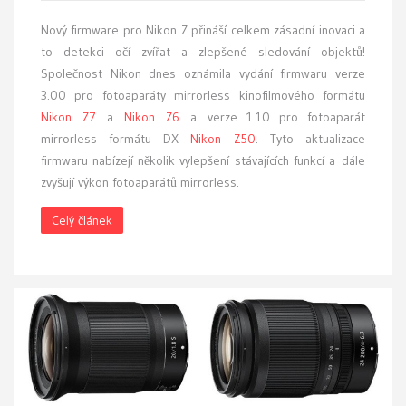
Nový firmware pro Nikon Z přináší celkem zásadní inovaci a
to detekci očí zvířat a zlepšené sledování objektů!
Společnost Nikon dnes oznámila vydání firmwaru verze
3.00 pro fotoaparáty mirrorless kinofilmového formátu
Nikon Z7
a
Nikon Z6
a verze 1.10 pro fotoaparát
mirrorless formátu DX
Nikon Z50
. Tyto aktualizace
firmwaru nabízejí několik vylepšení stávajících funkcí a dále
zvyšují výkon fotoaparátů mirrorless.
Celý článek