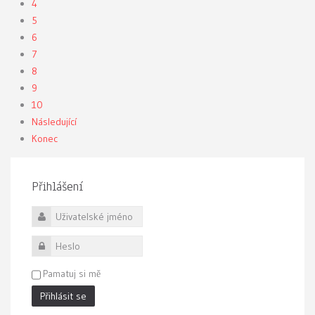
4
5
6
7
8
9
10
Následující
Konec
Přihlášení
Uživatelské jméno
Heslo
Pamatuj si mě
Přihlásit se