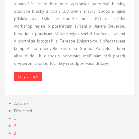
stanovištích si budete moci vyzkoušet bateriové blesky,
studiové blesky a trvalá LED světla značky Godox a jejich
příslušenství. Dále se budete moci těšit na krátký
workshop nejen o portrétním svícení s Janem Deverou,
besedu o používání zábleskových světel Godox a svícení
v portrétní fotografii s Terezou Linhartovou i představení
kompletního radiového systému Godox. Po celou dobu
akce budou k dispozici odborníci, kteří vám rádi poradí
s výběrem vhodné techniky či zodpoví vaše dotazy.
Celý článek
Začátek
Předchozí
1
2
3