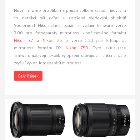
Nový firmware pro Nikon Z přináší celkem zásadní inovaci a
to detekci očí zvířat a zlepšené sledování objektů!
Společnost Nikon dnes oznámila vydání firmwaru verze
3.00 pro fotoaparáty mirrorless kinofilmového formátu
Nikon Z7
a
Nikon Z6
a verze 1.10 pro fotoaparát
mirrorless formátu DX
Nikon Z50
. Tyto aktualizace
firmwaru nabízejí několik vylepšení stávajících funkcí a dále
zvyšují výkon fotoaparátů mirrorless.
Celý článek