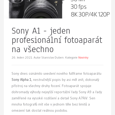
Sony A1 - jeden
profesionální fotoaparát
na všechno
26. leden 2021.
Autor Stanislav Duben. Kategorie
Novinky
Sony dnes oznámilo uvedení nového fullframe fotoaparátu
Sony Alpha 1
, nestručnější popis by asi měl znít, dokonalý
přístroj na všechny druhy focení. Fotoaparát spojuje
dohromady výhody nejvyšší reportážní řady Sony A9 a řady
zaměřené na vysoké rozlišení a detail Sony A7RiV. Sen
mnoha fotografů mít vše v jednom těle bez limitů a
omezení tak dostal reálnou podobu.