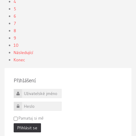
4
5
6
7
8
9
10
Následující
Konec
Přihlášení
Uživatelské jméno
Heslo
Pamatuj si mě
Přihlásit se