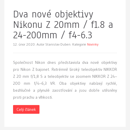
Dva nové objektivy
Nikonu Z 20mm / f1.8 a
24-200mm / f4-6.3
12. únor 2020.
Autor Stanislav Duben. Kategorie
Novinky
Společnost Nikon dnes představiola dva nové objektivy
pro Nikon Z bajonet. Rxtrémně široký teleobjektiv NIKKOR
Z 20 mm f/1,8 S a teleobjektiv se zoomem NIKKOR Z 24–
200 mm f/4–6,3 VR. Oba objektivy nabízejí rychlé,
bezhlučné a plynulé zaostřování a jsou dobře utěsněny
proti prachu a vlhkosti.
Celý článek