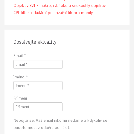
Objektiv 3v1 - makro, rybí oko a širokoúhlý objektiv
CPL filtr - cirkulární polarizační filr pro mobily
Dostávejte aktuality
Email
*
Jméno
*
Příjmení
Nebojte se, Váš email nikomu nedáme a kdykoliv se
budete moct z odběru odhlásit.