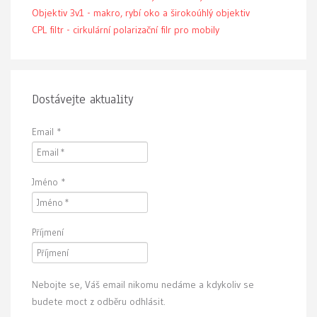
Objektiv 3v1 - makro, rybí oko a širokoúhlý objektiv
CPL filtr - cirkulární polarizační filr pro mobily
Dostávejte aktuality
Email
*
Jméno
*
Příjmení
Nebojte se, Váš email nikomu nedáme a kdykoliv se
budete moct z odběru odhlásit.