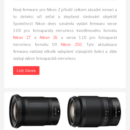
Nový firmware pro Nikon Z přináší celkem zásadní inovaci a
to detekci očí zvířat a zlepšené sledování objektů!
Společnost Nikon dnes oznámila vydání firmwaru verze
3.00 pro fotoaparáty mirrorless kinofilmového formátu
Nikon Z7
a
Nikon Z6
a verze 1.10 pro fotoaparát
mirrorless formátu DX
Nikon Z50
. Tyto aktualizace
firmwaru nabízejí několik vylepšení stávajících funkcí a dále
zvyšují výkon fotoaparátů mirrorless.
Celý článek