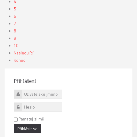
4
5
6
7
8
9
10
Následující
Konec
Přihlášení
Uživatelské jméno
Heslo
Pamatuj si mě
Přihlásit se