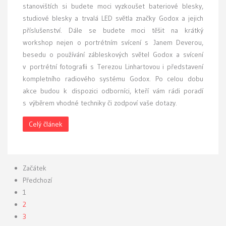
stanovištích si budete moci vyzkoušet bateriové blesky,
studiové blesky a trvalá LED světla značky Godox a jejich
příslušenství. Dále se budete moci těšit na krátký
workshop nejen o portrétním svícení s Janem Deverou,
besedu o používání zábleskových světel Godox a svícení
v portrétní fotografii s Terezou Linhartovou i představení
kompletního radiového systému Godox. Po celou dobu
akce budou k dispozici odborníci, kteří vám rádi poradí
s výběrem vhodné techniky či zodpoví vaše dotazy.
Celý článek
Začátek
Předchozí
1
2
3