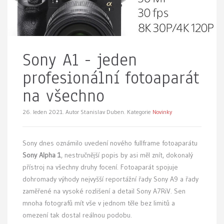
Sony A1 - jeden
profesionální fotoaparát
na všechno
26. leden 2021.
Autor Stanislav Duben. Kategorie
Novinky
Sony dnes oznámilo uvedení nového fullframe fotoaparátu
Sony Alpha 1
, nestručnější popis by asi měl znít, dokonalý
přístroj na všechny druhy focení. Fotoaparát spojuje
dohromady výhody nejvyšší reportážní řady Sony A9 a řady
zaměřené na vysoké rozlišení a detail Sony A7RiV. Sen
mnoha fotografů mít vše v jednom těle bez limitů a
omezení tak dostal reálnou podobu.