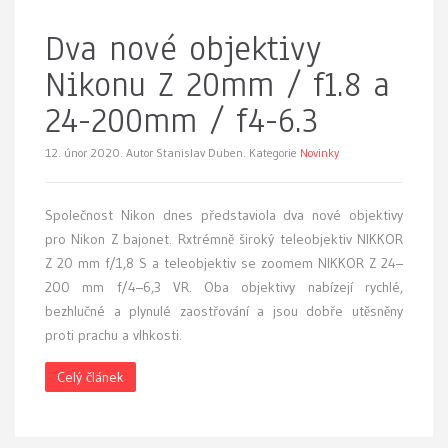
Dva nové objektivy
Nikonu Z 20mm / f1.8 a
24-200mm / f4-6.3
12. únor 2020.
Autor Stanislav Duben. Kategorie
Novinky
Společnost Nikon dnes představiola dva nové objektivy
pro Nikon Z bajonet. Rxtrémně široký teleobjektiv NIKKOR
Z 20 mm f/1,8 S a teleobjektiv se zoomem NIKKOR Z 24–
200 mm f/4–6,3 VR. Oba objektivy nabízejí rychlé,
bezhlučné a plynulé zaostřování a jsou dobře utěsněny
proti prachu a vlhkosti.
Celý článek