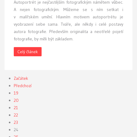
A
utoportrét je nejčastějším fotografickým námětem vůbec.
A nejen fotografickým. Můžeme se s ním setkat i
v malířském umění. Hlavním motivem autoportrétu je
vyobrazení sebe sama. Tváře, ale někdy i celé postavy
autora fotografie. Především originalita a neotřelé pojetí
fotografie, by měli být základem.
Celý článek
Začátek
Předchozí
19
20
21
22
23
24