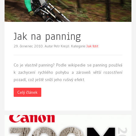
Jak na panning
29. červenec 2010.
Autor Petr Krejzl. Kategorie
Jak fotit
C
o je vlastně panning? Podle wikipedie se panning používá
k zachycení rychlého pohybu a zároveň větší rozostření
pozadí, což ještě sníží jeho rušivý efekt.
Celý článek