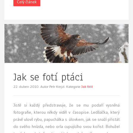
Celý článek
Jak se fotí ptáci
22. duben 2010.
Autor Petr Krejzl. Kategorie
Jak fotit
J
istě si každý předstravuje, že se mu podaří vysněná
fotografie, kterou někdy viděl v časopise. Ledňáčka, který
právě ulovil rybu, papuchálka s úlovkem, jak se snaží přistát
do svého hnízda, nebo orla cupujícího svou kořist. Bohužel