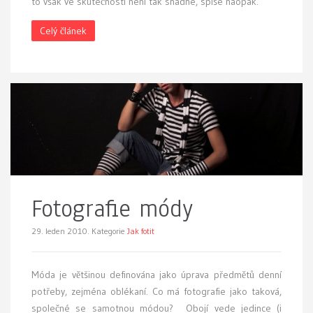
to však ve skutečnosti není tak snadné, spíše naopak.
Celý článek
Fotografie módy
29. leden 2010.
Kategorie
Jak fotit
M
óda je většinou definována jako úprava předmětů denní
potřeby, zejména oblékaní. Co má fotografie jako taková,
společné se samotnou módou? Obojí vede jedince (i