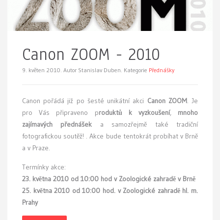
Canon ZOOM - 2010
9. květen 2010.
Autor Stanislav Duben. Kategorie
Přednášky
C
anon pořádá již po šesté unikátní akci
Canon ZOOM
. Je
pro Vás připraveno p
roduktů k vyzkoušení
,
mnoho
zajímavých přednášek
a samozřejmě také tradiční
fotografickou soutěž! . Akce bude tentokrát probíhat v Brně
a v Praze.
Termínky akce:
23. května 2010 od 10:00 hod v Zoologické zahradě v Brně
25. května 2010 od 10:00 hod. v Zoologické zahradě hl. m.
Prahy