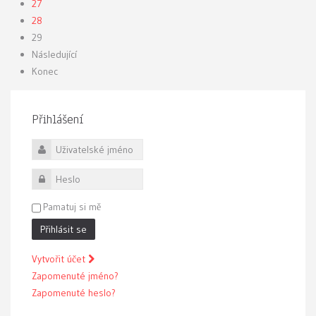
27
28
29
Následující
Konec
Přihlášení
Uživatelské jméno
Heslo
Pamatuj si mě
Přihlásit se
Vytvořit účet
Zapomenuté jméno?
Zapomenuté heslo?