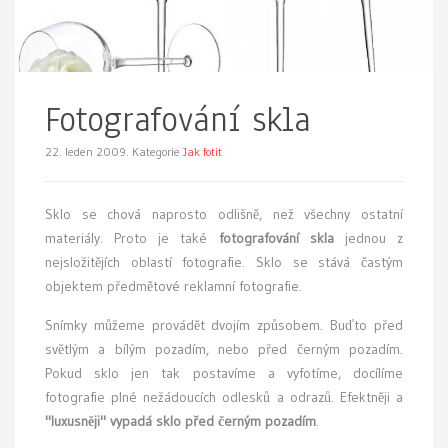
Fotografování skla
22. leden 2009.
Kategorie
Jak fotit
S
klo se chová naprosto odlišně, než všechny ostatní
materiály. Proto je také
fotografování skla
jednou z
nejsložitějích oblastí fotografie. Sklo se stává častým
objektem předmětové reklamní fotografie.
Snímky můžeme provádět dvojím způsobem. Buďto před
světlým a bílým pozadím, nebo před černým pozadím.
Pokud sklo jen tak postavíme a vyfotíme, docílíme
fotografie plné nežádoucích odlesků a odrazů. Efektněji a
"luxusněji" vypadá sklo před černým pozadím
.