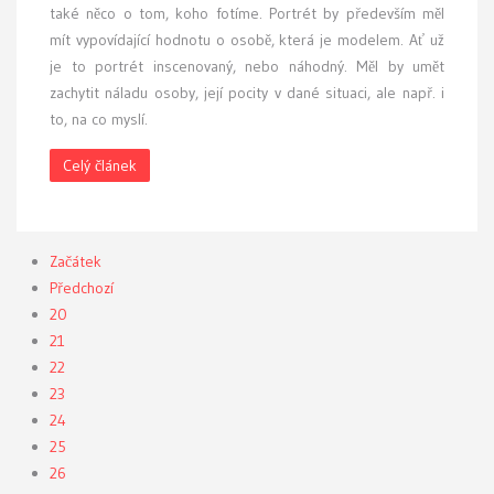
také něco o tom, koho fotíme. Portrét by především měl
mít vypovídající hodnotu o osobě, která je modelem. Ať už
je to portrét inscenovaný, nebo náhodný. Měl by umět
zachytit náladu osoby, její pocity v dané situaci, ale např. i
to, na co myslí.
Celý článek
Začátek
Předchozí
20
21
22
23
24
25
26