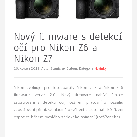
Nový firmware s detekcí
očí pro Nikon Z6 a
Nikon Z7
16. květen 2019.
Autor Stanislav Duben. Kategorie
Novinky
Nikon uvolňuje pro fotoaparáty Nikon z 7 a Nikon z 6
firmware verze 2.0. Nový firmware nabízí funkce
zaostřování s detekcí očí, rozšíření pracovního rozsahu
zaostřování při nízké hladině osvětlení a automatické řízení
expozice během rychlého sériového snímání (rozšířeného).