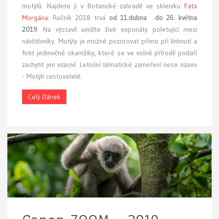
motýlů. Najdete ji v Botanické zahradě ve skleníku
Fata
Morgána
. Ročník 2018 trvá
od 11.dubna do 26. května
2019
. Na výstavě uvidíte živé exponáty poletující mezi
návštěvníky. Motýly je možné pozorovat přímo při línhnutí a
fotit jedinečné okamžiky, které se ve volné přírodě podaří
zachytit jen vzácně. Letošní tématické zameření nese název
- Motýlí cestovatelé.
Celý článek