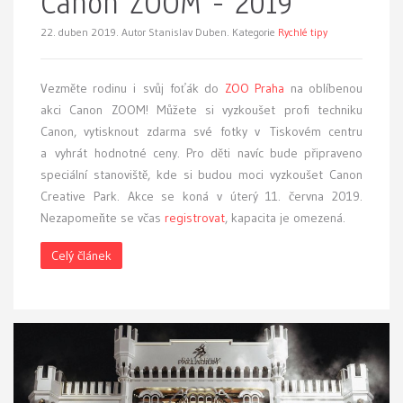
Canon ZOOM - 2019
22. duben 2019.
Autor Stanislav Duben. Kategorie
Rychlé tipy
Vezměte rodinu i svůj foťák do
ZOO Praha
na oblíbenou
akci Canon ZOOM! Můžete si vyzkoušet profi techniku
Canon, vytisknout zdarma své fotky v Tiskovém centru
a vyhrát hodnotné ceny. Pro děti navíc bude připraveno
speciální stanoviště, kde si budou moci vyzkoušet Canon
Creative Park. Akce se koná v úterý 11. června 2019.
Nezapomeňte se včas
registrovat
, kapacita je omezená.
Celý článek