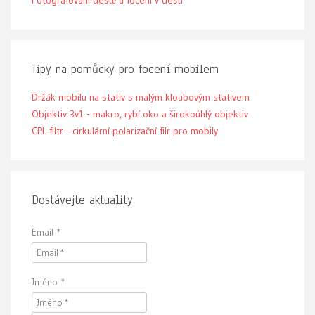
Fotografování deště a focení v dešti
Tipy na pomůcky pro focení mobilem
Držák mobilu na stativ s malým kloubovým stativem
Objektiv 3v1 - makro, rybí oko a širokoúhlý objektiv
CPL filtr - cirkulární polarizační filr pro mobily
Dostávejte aktuality
Email
*
Jméno
*