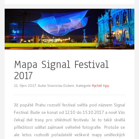
Mapa Signal Festival
2017
11. říjen 2017.
Autor Stanislav Duben. Kategorie
Rychlé tipy
Již popáté Prahu rozsvítí festival světla pod názvem Signal
Festival. Bude se konat od 12.10 do 15.10.2017 a nově Vás
čekají dvě trasy pro shlédnutí festivalu. Je to také skvělá
příležitost udělat zajímavé světelné fotografie. Protože se
ale letos rozhodli pořadatelé veškeré mapy uměleckých