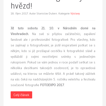
hvězd!
18. říjen 2017.
Autor Stanislav Duben. Kategorie
Výstavy
Již tuto sobotu 21. 10. v Národním domě na
Vinohradech.
Na své si přijdou začátečníci, zapálení
fandové ale i profesionální fotografové. Pro všechny, kdo
se zajímají o fotografování, je jistě inspirativní potkat se s
někým, kdo si již prošlapal cestičku k fotografické slávě a
vydláždil ji svými neotřelými snímky s jedinečným
rukopisem. Pokud se vám jednou v roce podaří setkat se s
několika desítkami takových osobností, je to opravdová
událost, na kterou se můžete těšit. A právě takový zážitek
na vás čeká na nadcházejícím 5. ročníku veletrhu a festivalu
současné fotografie
FOTOEXPO 2017
.
Celý článek