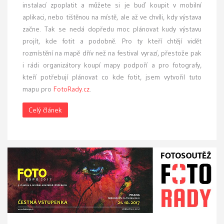
instalací zpoplatit a můžete si je buď koupit v mobilní
aplikaci, nebo tištěnou na místě, ale až ve chvíli, kdy výstava
začne. Tak se nedá dopředu moc plánovat kudy výstavu
projít, kde fotit a podobně. Pro ty kteří chtějí vidět
rozmístění na mapě dřív než na festival vyrazí, přestože pak
i rádi organizátory koupí mapy podpoří a pro fotografy,
kteří potřebují plánovat co kde fotit, jsem vytvořil tuto
mapu pro
FotoRady.cz
.
Celý článek