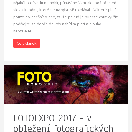
nějakého důvodu nemohli, přinášíme Vám alespoň přehled
slev z kupónů, které se na výstavě rozdávali. Některé platí
pouze do dnešního dne, takže pokud je budete chtít využít,
podívejte se dobře do kdy nabídka platí a dlouho
neotálejte.
Celý článek
FOTOEXPO 2017 - v
obležení fotografických