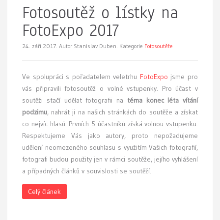
Fotosoutěž o lístky na
FotoExpo 2017
24. září 2017.
Autor Stanislav Duben. Kategorie
Fotosoutěže
Ve spolupráci s pořadatelem veletrhu
FotoExpo
jsme pro
vás připravili fotosoutěž o volné vstupenky. Pro účast v
soutěži stačí udělat fotografii na
téma konec léta vítání
podzimu
, nahrát ji na našich stránkách do soutěže a získat
co nejvíc hlasů. Prvních 5 účastníků získá volnou vstupenku.
Respektujeme Vás jako autory, proto nepožadujeme
udělení neomezeného souhlasu s využitím Vašich fotografií,
fotografi budou použity jen v rámci soutěže, jejího vyhlášení
a případných článků v souvislosti se soutěží.
Celý článek