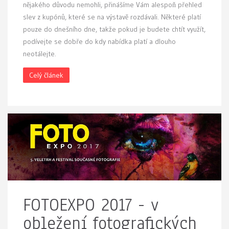
nějakého důvodu nemohli, přinášíme Vám alespoň přehled
slev z kupónů, které se na výstavě rozdávali. Některé platí
pouze do dnešního dne, takže pokud je budete chtít využít,
podívejte se dobře do kdy nabídka platí a dlouho
neotálejte.
Celý článek
FOTOEXPO 2017 - v
obležení fotografických