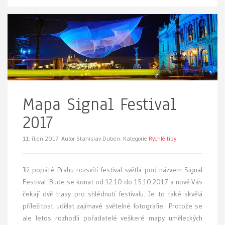
Mapa Signal Festival
2017
11. říjen 2017.
Autor Stanislav Duben. Kategorie
Rychlé tipy
Již popáté Prahu rozsvítí festival světla pod názvem Signal
Festival. Bude se konat od 12.10 do 15.10.2017 a nově Vás
čekají dvě trasy pro shlédnutí festivalu. Je to také skvělá
příležitost udělat zajímavé světelné fotografie. Protože se
ale letos rozhodli pořadatelé veškeré mapy uměleckých