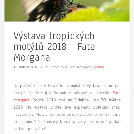
Výstava tropických
motýlů 2018 - Fata
Morgana
19. duben 2018.
Autor Stanislav Duben. Kategorie
Výstavy
Už pošesté se v Praze koná
unikátní výstava tropických
motýlů. Najdete ji v Botanické zahradě ve skleníku
Fata
Morgána
. Ročník 2018 trvá
od 3.dubna do 20. května
2018
. Na výstavě uvidíte živé exponáty poletující mezi
návštěvníky. Motýly je možné pozorovat přímo při línhnutí a
fotit jedinečné okamžiky, které se ve volné přírodě podaří
zachytit jen vzácně.