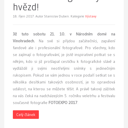
hvězd!
18. říjen 2017.
Autor Stanislav Duben. Kategorie
Výstavy
Již tuto sobotu 21. 10. v Národním domě na
Vinohradech.
Na své si přijdou začátečníci, zapálení
fandové ale i profesionální fotografové. Pro všechny, kdo
se zajímají o fotografování, je jistě inspirativní potkat se s
někým, kdo si již prošlapal cestičku k fotografické slávě a
vydláždil ji svými neotřelými snímky s jedinečným
rukopisem. Pokud se vám jednou v roce podaří setkat se s
několika desítkami takových osobností, je to opravdová
událost, na kterou se můžete těšit. A právě takový zážitek
na vás čeká na nadcházejícím 5. ročníku veletrhu a festivalu
současné fotografie
FOTOEXPO 2017
.
Celý článek