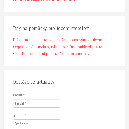
Fotografování deště a focení v dešti
Tipy na pomůcky pro focení mobilem
Držák mobilu na stativ s malým kloubovým stativem
Objektiv 3v1 - makro, rybí oko a širokoúhlý objektiv
CPL filtr - cirkulární polarizační filr pro mobily
Dostávejte aktuality
Email
*
Jméno
*