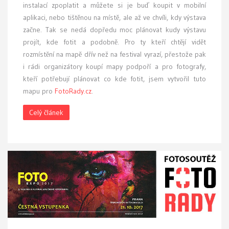
instalací zpoplatit a můžete si je buď koupit v mobilní
aplikaci, nebo tištěnou na místě, ale až ve chvíli, kdy výstava
začne. Tak se nedá dopředu moc plánovat kudy výstavu
projít, kde fotit a podobně. Pro ty kteří chtějí vidět
rozmístění na mapě dřív než na festival vyrazí, přestože pak
i rádi organizátory koupí mapy podpoří a pro fotografy,
kteří potřebují plánovat co kde fotit, jsem vytvořil tuto
mapu pro
FotoRady.cz
.
Celý článek