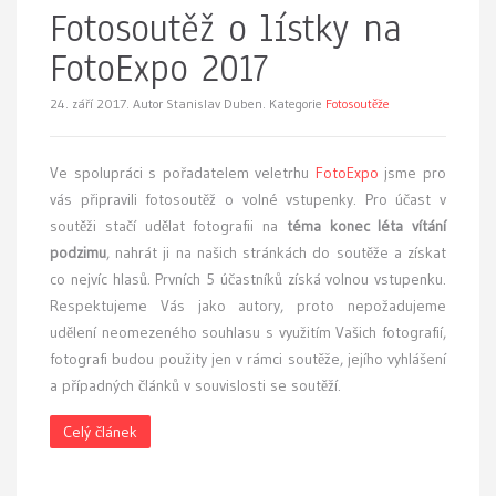
Fotosoutěž o lístky na
FotoExpo 2017
24. září 2017.
Autor Stanislav Duben. Kategorie
Fotosoutěže
Ve spolupráci s pořadatelem veletrhu
FotoExpo
jsme pro
vás připravili fotosoutěž o volné vstupenky. Pro účast v
soutěži stačí udělat fotografii na
téma konec léta vítání
podzimu
, nahrát ji na našich stránkách do soutěže a získat
co nejvíc hlasů. Prvních 5 účastníků získá volnou vstupenku.
Respektujeme Vás jako autory, proto nepožadujeme
udělení neomezeného souhlasu s využitím Vašich fotografií,
fotografi budou použity jen v rámci soutěže, jejího vyhlášení
a případných článků v souvislosti se soutěží.
Celý článek