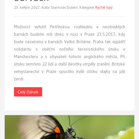
23. květen 2017.
Autor Stanislav Duben. Kategorie
Rychlé tipy
Možnost vyfotit Petřínskou rozhlednu v neobvyklých
barvách budete mít dnes v noci v Praze 23.5.2017, kdy
bude nasvícena v barvách Velké Británie. Praha tak vyjjádří
solidaritu s oběťmi nočního teroristického útoku v
Manchesteru a s obyvateli tohoto anglického města. Při
útoku zemřelo 22 lidí a další desítky utrpěly zranění. Britské
velvyslanectví v Praze spustilo kvůli útoku vlajky na půl
žerdi.
Celý článek