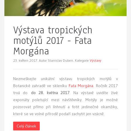
Výstava tropických
motýlů 2017 - Fata
Morgána
23. květen 2017.
Autor Stanislav Duben. Kategorie
Výstavy
Nezmeškejte
unikátní výstavu tropických motýlů v
Botanické zahradě ve skleníku
Fata Morgána
. Ročník 2017
trvá do
do 28. května 2017
. Na výstavě uvidíte živé
exponáty poletující mezi návštěvníky. Motýly je možné
pozorovat přímo při línhnutí a fotit jedinečné okamžiky,
které se ve volné přírodě podaří zachytit jen vzácně.
Celý článek