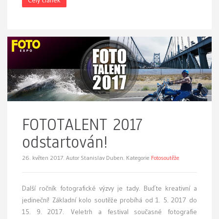
Celý článek
FOTOTALENT 2017
odstartován!
26. květen 2017.
Autor Stanislav Duben. Kategorie
Fotosoutěže
Další ročník fotografické výzvy je tady. Buďte kreativní a
jedineční! Základní kolo soutěže probíhá od 1. 5. 2017 do
15. 9. 2017. Veletrh a festival současné fotografie