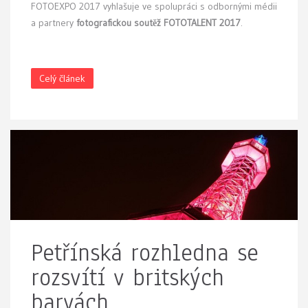
FOTOEXPO 2017 vyhlašuje ve spolupráci s odbornými médii
a partnery
fotografickou soutěž FOTOTALENT 2017
.
Celý článek
Petřínská rozhledna se
rozsvítí v britských
barvách