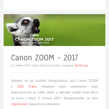
Canon ZOOM - 2017
12. květen 2017.
Autor Stanislav Duben. Kategorie
Rychlé tipy
Vydejte se na tradiční fotografickou akci Canon ZOOM
v
ZOO Praha
. Hledejte svým objektivem nová
dobrodružství ze světa zvířat a vyhrajte skvělé ceny! Akce
se koná v úterý 6. června 2017. Nezapomeňte se včas
registrovat
, kapacita je omezená.