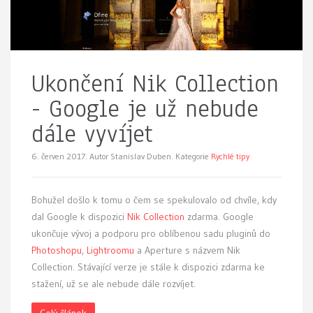
Ukončení Nik Collection
- Google je už nebude
dále vyvíjet
6. červen 2017.
Autor Stanislav Duben. Kategorie
Rychlé tipy
Bohužel došlo k tomu o čem se spekulovalo od chvíle, kdy
dal Google k dispozici
Nik Collection
zdarma. Google
ukončuje vývoj a podporu pro oblíbenou sadu pluginů do
Photoshopu
,
Lightroomu
a Aperture s názvem Nik
Collection. Stávající verze je stále k dispozici zdarma ke
stažení, už se ale nebude dále rozvíjet.