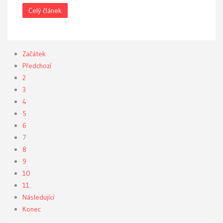
Celý článek
Začátek
Předchozí
2
3
4
5
6
7
8
9
10
11
Následující
Konec