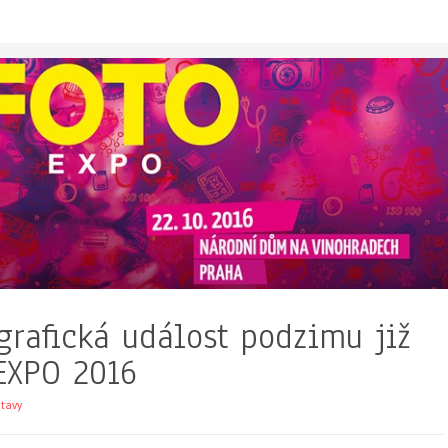
grafická událost podzimu již
OEXPO 2016
tavy