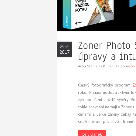
Zoner Photo 
23 bře
2017
úpravy a intu
Autor Stanislav Duben. Kategorie
Sof
Český fotografický program
Z
roku. Přináší nedestruktivní l
zjednodušení složité výběry. 
tohle srovnání nemají v Zoneru 
cenami a velké změny čekají 
snaží upevnit pozici všestrannéh
Celý článek