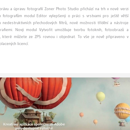
ávu a úpravu fotografií Zoner Photo Studio přichází na trh v nové verzi
 fotografům modul Editor vylepšený o práci s vrstvami pro ještě větší
u nedestruktivních přechodových filtrů, nové možnosti třídění a nástroje
rafiemi. Nový modul Vytvořit umožňuje tvorbu fotoknih, fotoobrazů a
ií, které můžete ze ZPS rovnou i objednat. To vše je nově připraveno v
acených licencí.