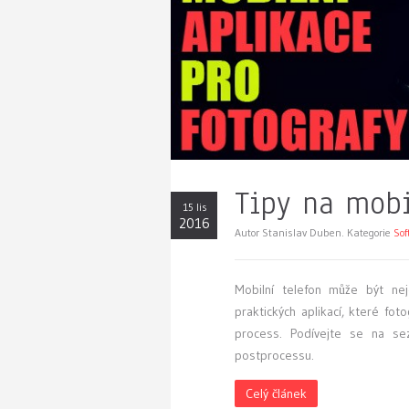
Tipy na mobi
15 lis
2016
Autor Stanislav Duben. Kategorie
Sof
Mobilní telefon může být nej
praktických aplikací, které fo
process. Podívejte se na sez
postprocessu.
Celý článek