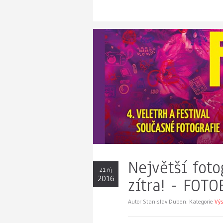
Největší foto
21 říj
2016
zítra! - FOT
Autor Stanislav Duben. Kategorie
Výs