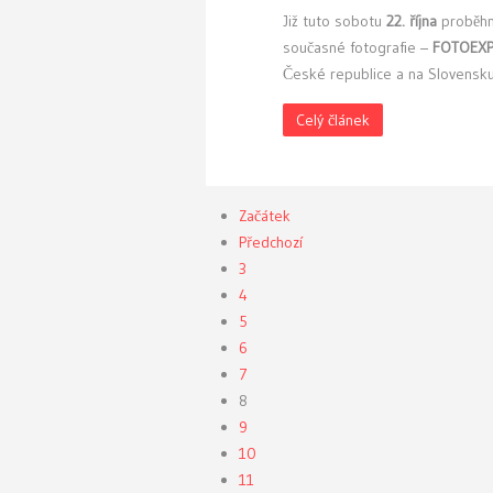
Již tuto sobotu
22. října
proběh
současné fotografie –
FOTOEXP
České republice a na Slovensku
Celý článek
Začátek
Předchozí
3
4
5
6
7
8
9
10
11