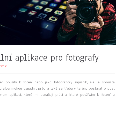
lní aplikace pro fotografy
tware
en použitý k focení nebo jako fotografický zápisník, ale je spousta
tografovi mohou usnadnit práci a také se třeba v terénu postarat o post
nam aplikací, které mi usnaňují práci a které používám k focení a