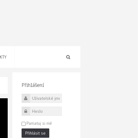
KTY
Přihlášení
Uživatelské jméno
Heslo
Pamatuj si mě
Přihlásit se