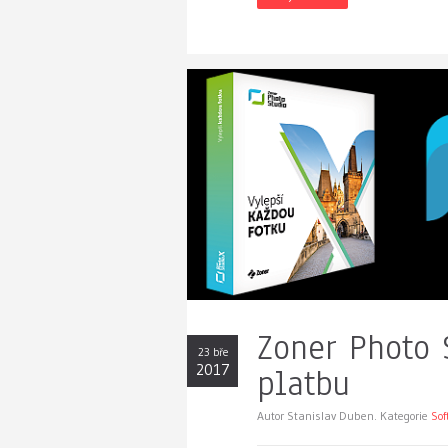
Zoner Photo 
23 bře
2017
platbu
Autor Stanislav Duben. Kategorie
Sof