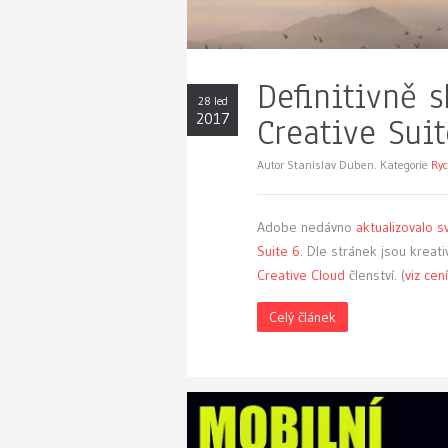
Definitivně 
28 led
2017
Creative Suit
Autor Stanislav Duben. Kategorie
Ryc
Adobe nedávno
aktualizovalo s
Suite 6
. Dle stránek jsou kreat
Creative Cloud
členství.
(
viz cen
Celý článek