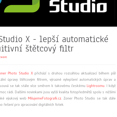
Studio X - lepší automatické
itivní štětcový filtr
tware
oner Photo Studio X
přichází s druhou rozsáhlou aktualizací během půl
okální úpravy štětcovým filtrem, výrazné vylepšení automatických úprav a
Posouvá se tak stále více směrem k takovému českému
Lightroomu
. I když
moc rádi. Dalšími novinkami jsou vyšší kvalita fotopředmětů spolu s nižšími
také výukový web
MilujemeFotografii.cz
. Zoner Photo Studio se tak dále
o řešení pro zpracování digitálních fotek.