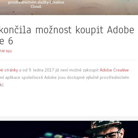
skončila možnost koupit Adobe
e 6
hlé tipy
vé stránky
a od 9. ledna 2017 již není možné zakoupit
Adobe Creative
ivní aplikace společnosti Adobe jsou dostupné výlučně prostřednictvím
ík
).