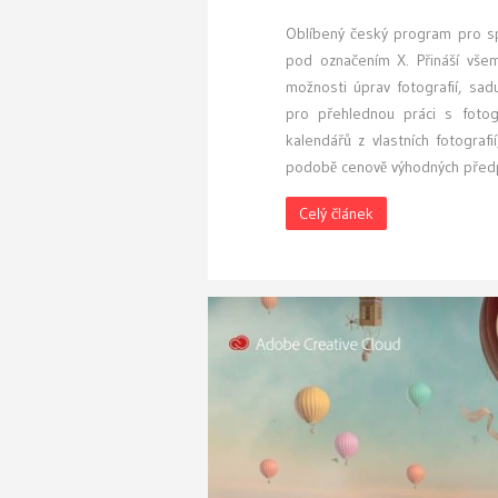
Oblíbený český program pro spr
pod označením X. Přináší všem
možnosti úprav fotografií, sad
pro přehlednou práci s fotog
kalendářů z vlastních fotograf
podobě cenově výhodných předpl
Celý článek