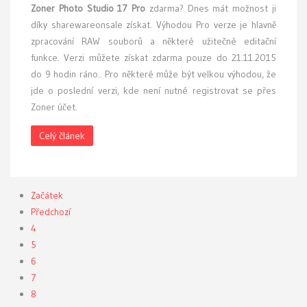
Zoner Photo Studio 17 Pro
zdarma? Dnes mát možnost ji
díky sharewareonsale získat. Výhodou Pro verze je hlavně
zpracování RAW souborů a některé užitečné editační
funkce. Verzi můžete získat zdarma pouze do 21.11.2015
do 9 hodin ráno.. Pro některé může být velkou výhodou, že
jde o poslední verzi, kde není nutné registrovat se přes
Zoner účet.
Celý článek
Začátek
Předchozí
4
5
6
7
8