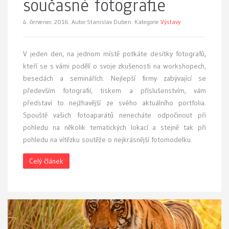
současné fotografie
4. červenec 2016.
Autor Stanislav Duben. Kategorie
Výstavy
V jeden den, na jednom místě potkáte desítky fotografů,
kteří se s vámi podělí o svoje zkušenosti na workshopech,
besedách a seminářích. Nejlepší firmy zabývající se
především fotografií, tiskem a příslušenstvím, vám
představí to nejžhavější ze svého aktuálního portfolia.
Spouště vašich fotoaparátů nenecháte odpočinout při
pohledu na několik tematických lokací a stejně tak při
pohledu na vítězku soutěže o nejkrásnější fotomodelku.
Celý článek