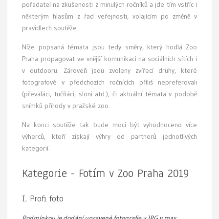
pořadatel na zkušenosti z minulých ročníků a jde tím vstříc i
některým hlasům z řad veřejnosti, volajícím po změně v
pravidlech soutěže.
Níže popsaná témata jsou tedy směry, který hodlá Zoo
Praha propagovat ve vnější komunikaci na sociálních sítích i
v outdooru. Zároveň jsou zvoleny zvířecí druhy, které
fotografové v předchozích ročnících příliš nepreferovali
(převaláci, tučňáci, sloni atd.), či aktuální témata v podobě
snímků přírody v pražské zoo.
Na konci soutěže tak bude moci být vyhodnoceno více
výherců, kteří získají výhry od partnerů jednotlivých
kategorií.
Kategorie - Fotím v Zoo Praha 2019
I. Profi foto
Podmínkou je dodání upravené fotografie v JPG v max.