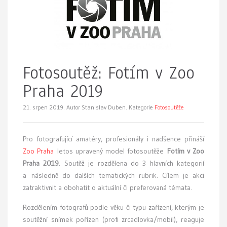
Fotosoutěž: Fotím v Zoo
Praha 2019
21. srpen 2019.
Autor Stanislav Duben. Kategorie
Fotosoutěže
Pro fotografující amatéry, profesionály i nadšence přináší
Zoo Praha
letos upravený model fotosoutěže
Fotím v Zoo
Praha 2019
. Soutěž je rozdělena do 3 hlavních kategorií
a následně do dalších tematických rubrik. Cílem je akci
zatraktivnit a obohatit o aktuální či preferovaná témata.
Rozdělením fotografů podle věku či typu zařízení, kterým je
soutěžní snímek pořízen (profi zrcadlovka/mobil), reaguje