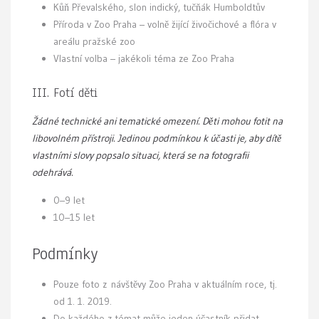
Kůň Převalského, slon indický, tučňák Humboldtův
Příroda v Zoo Praha – volně žijící živočichové a flóra v
areálu pražské zoo
Vlastní volba – jakékoli téma ze Zoo Praha
III. Fotí děti
Žádné technické ani tematické omezení. Děti mohou fotit na
libovolném přístroji. Jedinou podmínkou k účasti je, aby dítě
vlastními slovy popsalo situaci, která se na fotografii
odehrává.
0–9 let
10–15 let
Podmínky
Pouze foto z návštěvy Zoo Praha v aktuálním roce, tj.
od 1. 1. 2019.
Do každého z témat může jeden účastník přidat