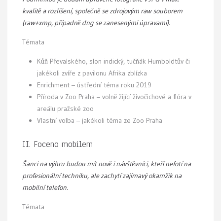
kvalitě a rozlišení, společně se zdrojovým raw souborem
(raw+xmp, případně dng se zanesenými úpravami).
Témata
Kůň Převalského, slon indický, tučňák Humboldtův či
jakékoli zvíře z pavilonu Afrika zblízka
Enrichment – ústřední téma roku 2019
Příroda v Zoo Praha – volně žijící živočichové a flóra v
areálu pražské zoo
Vlastní volba – jakékoli téma ze Zoo Praha
II. Foceno mobilem
Šanci na výhru budou mít nově i návštěvníci, kteří nefotí na
profesionální techniku, ale zachytí zajímavý okamžik na
mobilní telefon.
Témata