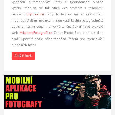
vylepšení automatických úprav a zjednodušení složité
výběry. Posouvá se tak stále více směrem k takovému
českému
Lightroomu
. I když tohle srovnání nemají v Zoneru
moc rádi. Dalšími novinkami jsou vyšší kvalita fotopředmětů
spolu s nižšími cenami a velké změny čekají také výukový
web
MilujemeFotografii.cz
. Zoner Photo Studio se tak dále
snaží upevnit pozici všestranného řešení pro zpracování
digitálních fotek.
Celý článek