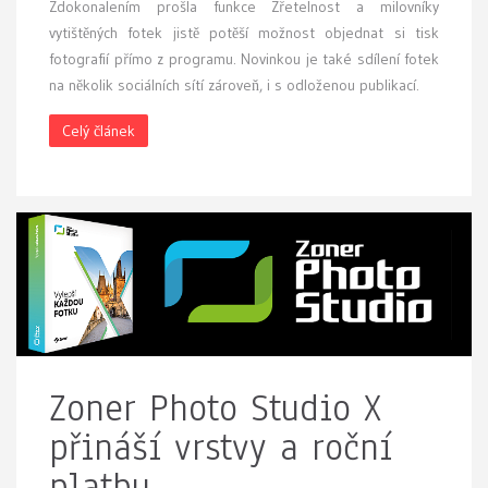
Zdokonalením prošla funkce Zřetelnost a milovníky
vytištěných fotek jistě potěší možnost objednat si tisk
fotografií přímo z programu. Novinkou je také sdílení fotek
na několik sociálních sítí zároveň, i s odloženou publikací.
Celý článek
Zoner Photo Studio X
přináší vrstvy a roční
platbu