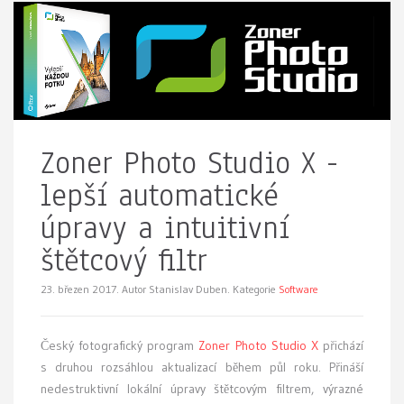
Zoner Photo Studio X -
lepší automatické
úpravy a intuitivní
štětcový filtr
23. březen 2017.
Autor Stanislav Duben. Kategorie
Software
Český fotografický program
Zoner Photo Studio X
přichází
s druhou rozsáhlou aktualizací během půl roku. Přináší
nedestruktivní lokální úpravy štětcovým filtrem, výrazné