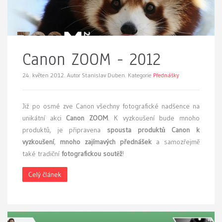
Canon ZOOM - 2012
24. květen 2012.
Autor Stanislav Duben. Kategorie
Přednášky
J
iž po osmé zve Canon všechny fotografické nadšence na
unikátní akci
Canon ZOOM
. K vyzkoušení bude mnoho
produktů, je připravena
spousta produktů Canon k
vyzkoušení
,
mnoho zajímavých přednášek
a samozřejmě
také tradiční
fotografickou soutěž
!
Celý článek