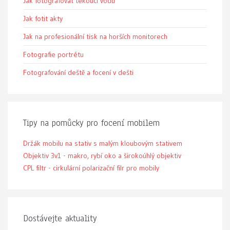
Jak fotografovat tekoucí vodu
Jak fotit akty
Jak na profesionální tisk na horších monitorech
Fotografie portrétu
Fotografování deště a focení v dešti
Tipy na pomůcky pro focení mobilem
Držák mobilu na stativ s malým kloubovým stativem
Objektiv 3v1 - makro, rybí oko a širokoúhlý objektiv
CPL filtr - cirkulární polarizační filr pro mobily
Dostávejte aktuality