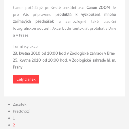
C
anon pořádá již po šesté unikátní akci
Canon ZOOM
. Je
pro Vás připraveno p
roduktů k vyzkoušení
,
mnoho
zajímavých přednášek
a samozřejmě také tradiční
fotografickou soutěž! . Akce bude tentokrát probíhat v Brně
a v Praze.
Termínky akce:
23. května 2010 od 10:00 hod v Zoologické zahradě v Brně
25. května 2010 od 10:00 hod. v Zoologické zahradě hl. m.
Prahy
Celý článek
Začátek
Předchozí
1
2