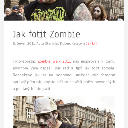
Jak fotit Zombie
8. červen 2011.
Autor Stanislav Duben. Kategorie
Jak fotit
F
otoreportáž
Zombie Walk 2011
nás inspirovala k tomu,
abychom Vám napsali pár rad a tipů jak fotit zombie.
Respektive jak se na podobnou událost jako fotograf
správně připravit, abyste měli co největší počet povedených
a poutavých fotografií.