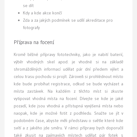
se dít
Kdy a kde akce končí
Zda a za jakých podmínek se udílí akreditace pro
fotografy
Příprava na focení
Kromě běžné přípravy fototechniky, jako je nabití baterií,
výběr vhodných skel apod. je vhodné si na základě
shromážděných informací udělat pár dní předem výlet a
celou trasu pochodu si projít. Zároveň si prohlédnout místo
kde bude probíhat registrace, odkud se bude vycházet a
místa zastávek. Na každém z těchto míst si zkuste
vytipovat vhodná místa na focení. Dívejte se kde je jaké
pozadí, kde jsou vhodná a přístupná vyvýšená místa nebo
naopak, kde je možné fotit z podhledu. Snažte se jít v
podobném čase, abyste měli představu o světle které kde
svítí a z jakého jde směru. V rámci přípravy bych doporučil
také zkusit na zajímavých místech udělat pár fotek s