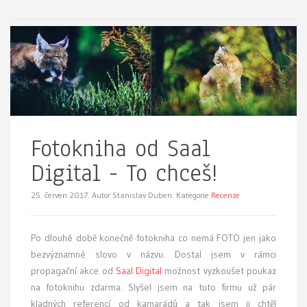
Fotokniha od Saal
Digital - To chceš!
25. červen 2017.
Autor Stanislav Duben. Kategorie
Recenze
Po dlouhé době konečně fotokniha co nemá FOTO jen jako
bezvýznamné slovo v názvu. Dostal jsem v rámci
propagační akce od
Saal Digital
možnost vyzkoušet poukaz
na fotoknihu zdarma. Slyšel jsem na tuto firmu už pár
kladných referencí od kamarádů a tak jsem ji chtěl