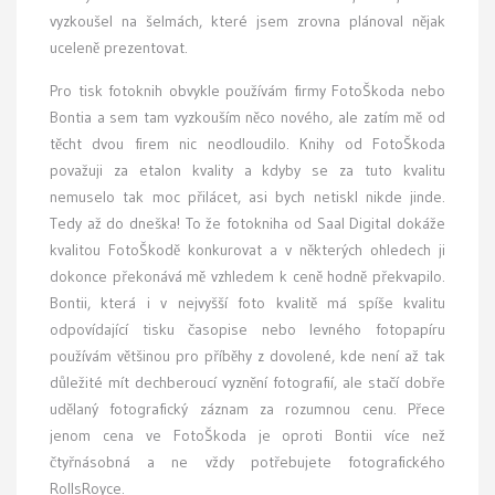
vyzkoušel na šelmách, které jsem zrovna plánoval nějak
uceleně prezentovat.
Pro tisk fotoknih obvykle používám firmy FotoŠkoda nebo
Bontia a sem tam vyzkouším něco nového, ale zatím mě od
těcht dvou firem nic neodloudilo. Knihy od FotoŠkoda
považuji za etalon kvality a kdyby se za tuto kvalitu
nemuselo tak moc přilácet, asi bych netiskl nikde jinde.
Tedy až do dneška! To že fotokniha od Saal Digital dokáže
kvalitou FotoŠkodě konkurovat a v některých ohledech ji
dokonce překonává mě vzhledem k ceně hodně překvapilo.
Bontii, která i v nejvyšší foto kvalitě má spíše kvalitu
odpovídající tisku časopise nebo levného fotopapíru
používám většinou pro příběhy z dovolené, kde není až tak
důležité mít dechberoucí vyznění fotografií, ale stačí dobře
udělaný fotografický záznam za rozumnou cenu. Přece
jenom cena ve FotoŠkoda je oproti Bontii více než
čtyřnásobná a ne vždy potřebujete fotografického
RollsRoyce.