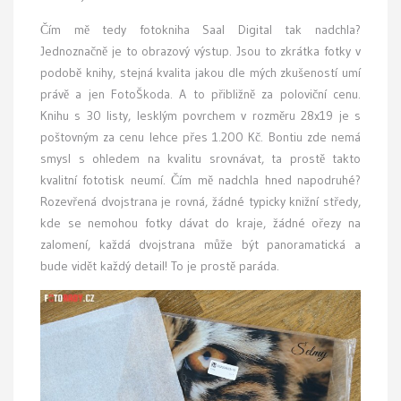
Čím mě tedy fotokniha Saal Digital tak nadchla?
Jednoznačně je to obrazový výstup. Jsou to zkrátka fotky v
podobě knihy, stejná kvalita jakou dle mých zkušeností umí
právě a jen FotoŠkoda. A to přibližně za poloviční cenu.
Knihu s 30 listy, lesklým povrchem v rozměru 28x19 je s
poštovným za cenu lehce přes 1.200 Kč. Bontiu zde nemá
smysl s ohledem na kvalitu srovnávat, ta prostě takto
kvalitní fototisk neumí. Čím mě nadchla hned napodruhé?
Rozevřená dvojstrana je rovná, žádné typicky knižní středy,
kde se nemohou fotky dávat do kraje, žádné ořezy na
zalomení, každá dvojstrana může být panoramatická a
bude vidět každý detail! To je prostě paráda.