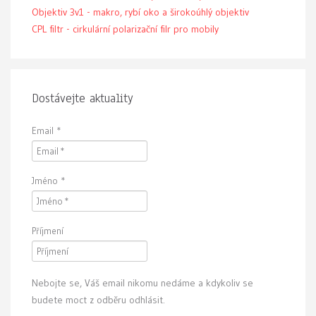
Objektiv 3v1 - makro, rybí oko a širokoúhlý objektiv
CPL filtr - cirkulární polarizační filr pro mobily
Dostávejte aktuality
Email
*
Jméno
*
Příjmení
Nebojte se, Váš email nikomu nedáme a kdykoliv se
budete moct z odběru odhlásit.