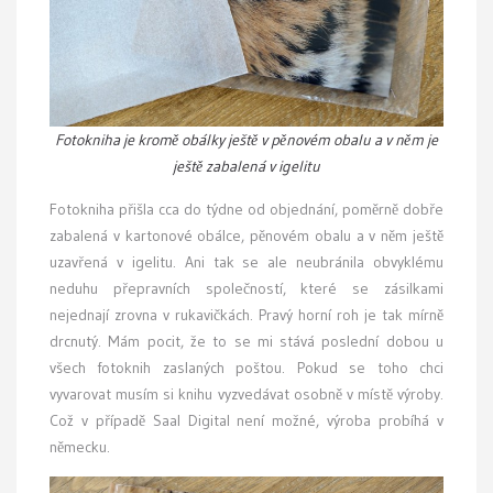
Fotokniha je kromě obálky ještě v pěnovém obalu a v něm je
ještě zabalená v igelitu
Fotokniha přišla cca do týdne od objednání, poměrně dobře
zabalená v kartonové obálce, pěnovém obalu a v něm ještě
uzavřená v igelitu. Ani tak se ale neubránila obvyklému
neduhu přepravních společností, které se zásilkami
nejednají zrovna v rukavičkách. Pravý horní roh je tak mírně
drcnutý. Mám pocit, že to se mi stává poslední dobou u
všech fotoknih zaslaných poštou. Pokud se toho chci
vyvarovat musím si knihu vyzvedávat osobně v místě výroby.
Což v případě Saal Digital není možné, výroba probíhá v
německu.