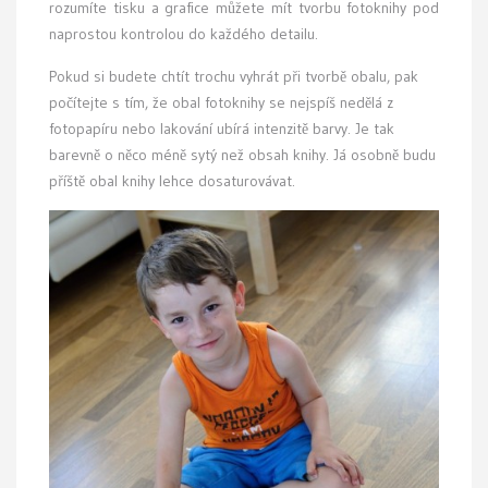
rozumíte tisku a grafice můžete mít tvorbu fotoknihy pod
naprostou kontrolou do každého detailu.
Pokud si budete chtít trochu vyhrát při tvorbě obalu, pak
počítejte s tím, že obal fotoknihy se nejspíš nedělá z
fotopapíru nebo lakování ubírá intenzitě barvy. Je tak
barevně o něco méně sytý než obsah knihy. Já osobně budu
příště obal knihy lehce dosaturovávat.