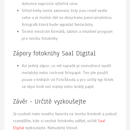
dokonce naprosto výtečná cena
Střed knihy nemá zalomení, listy jsou rovně vedle
sebe a je možné dát na dvojstranu panoramatickou
fotografii která bude vypadat fantasticky.
Široké množství formátů, šablon a intuitivní program
pro tvorbu fotoknihy
Zápory fotoknihy Saal Digital
Asi jediný zápor, co mě napadá je nemožnost využít
metalický nebo rastrový fotopapír. Ten jde použít
pouze v knihách od FotoŠkoda a pro určitý typ fotek
se lépe hodí než matný nebo lesklý papír.
Závěr - Určitě vyzkoušejte
Já osobně mám nového favorita na tvorbu fotoknih a pokud
rozmýšlíte, kde si nechat fotoknihu udělat, určitě
Saal
Digital
vyzkoušejte. Nebudete litovat.