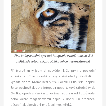
Obal knihy je méně sytý než fotografie uvnitř, není od věci
zvážit, zda fotografii pro obálku lehce nepřesaturovat
Při tvorbě knihy jsem si neuvědomil, že první a poslední
stránka je přímo z druhé strany knižní obálky. Naštěstí to
vypadá dobře. Kromě kvality tisku oceňuji i tloušťku papíru.
Je to pocitově zkrátka fotopapír nebo taková středně tvrdá
čtvrtka, oproti spíše kartonovému reporelu od FotoŠkoda,
nebo knižně magazínovému papíru v Bontii. Při prohlížení
působí tak akorát ani tvrdý, ani moc měkký.