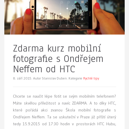
Zdarma kurz mobilní
fotografie s Ondřejem
Neffem od HTC
8. září 2015.
Autor Stanislav Duben. Kategorie
Rychlé tipy
Chcete se naučit lépe fotit se svým mobilním telefonem?
Máte skvělou příležitost a navíc ZDARMA. A to díky HTC,
které pořádá akci zvanou Škola mobilní fotografie s
Ondřejem Neffem. Ta se uskuteční v Praze již příští úterý
tedy 15.9.2015 od 17:30 hodin v prostorách HTC Hubu,