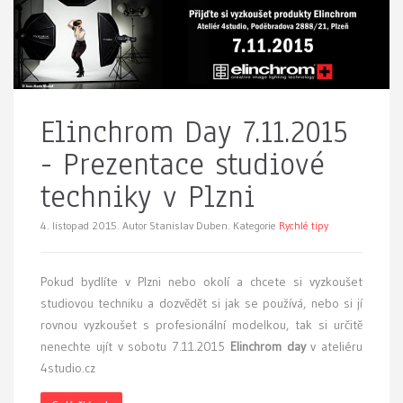
Elinchrom Day 7.11.2015
- Prezentace studiové
techniky v Plzni
4. listopad 2015.
Autor Stanislav Duben. Kategorie
Rychlé tipy
Pokud bydlíte v Plzni nebo okolí a chcete si vyzkoušet
studiovou techniku a dozvědět si jak se používá, nebo si jí
rovnou vyzkoušet s profesionální modelkou, tak si určitě
nenechte ujít v sobotu 7.11.2015
Elinchrom day
v ateliéru
4studio.cz