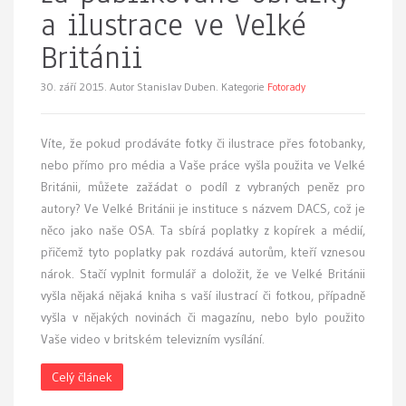
a ilustrace ve Velké
Británii
30. září 2015.
Autor Stanislav Duben. Kategorie
Fotorady
Víte, že pokud prodáváte fotky či ilustrace přes fotobanky,
nebo přímo pro média a Vaše práce vyšla použita ve Velké
Británii, můžete zažádat o podíl z vybraných peněz pro
autory? Ve Velké Británii je instituce s názvem DACS, což je
něco jako naše OSA. Ta sbírá poplatky z kopírek a médií,
přičemž tyto poplatky pak rozdává autorům, kteří vznesou
nárok. Stačí vyplnit formulář a doložit, že ve Velké Británii
vyšla nějaká nějaká kniha s vaší ilustrací či fotkou, případně
vyšla v nějakých novinách či magazínu, nebo bylo použito
Vaše video v britském televizním vysílání.
Celý článek