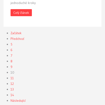
jednoduché kroky.
Celý článek
Začátek
Předchozí
5
6
7
8
9
10
11
12
13
14
Následující