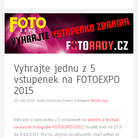
Vyhrajte jednu z 5
vstupenek na FOTOEXPO
2015
23. září 2015.
Autor Stanislav Duben. Kategorie
Rychlé tipy
Vyhrajte s námi jednu z 5 vstupenek na
veletrh a festival
současné fotografie FOTOEXPO 2015
. Soutěž trvá od 23.9.
do 8.10.2015. Pro to, abyste se zůčastnili, stačí udělat tři