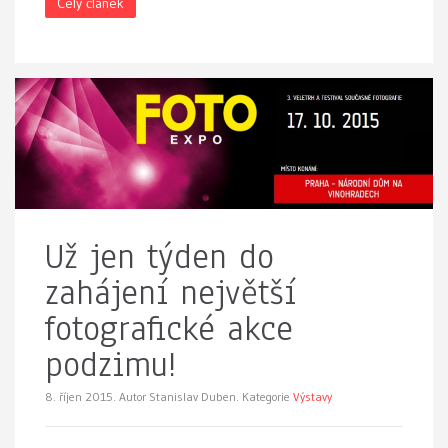
Celý článek
Už jen týden do
zahájení největší
fotografické akce
podzimu!
8. říjen 2015.
Autor Stanislav Duben. Kategorie
Výstavy