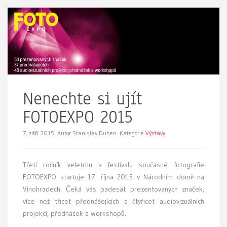
Nenechte si ujít
FOTOEXPO 2015
7. září 2015.
Autor Stanislav Duben. Kategorie
Výstavy
Třetí ročník veletrhu a festivalu současné fotografie
FOTOEXPO startuje 17. října 2015 v Národním domě na
Vinohradech. Čeká vás padesát prezentovaných značek,
více než třicet přednášejících a čtyřicet audiovizuálních
projekcí, přednášek a workshopů.