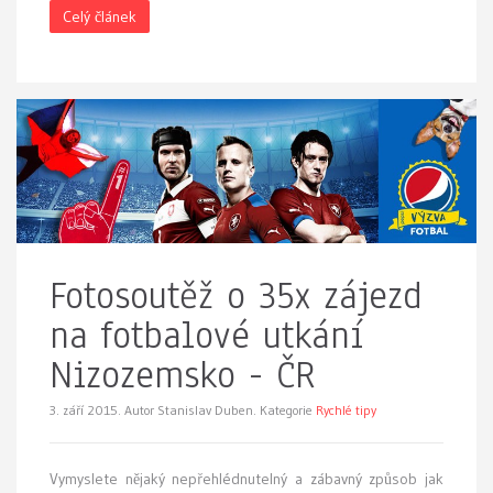
Celý článek
Fotosoutěž o 35x zájezd
na fotbalové utkání
Nizozemsko - ČR
3. září 2015.
Autor Stanislav Duben. Kategorie
Rychlé tipy
Vymyslete nějaký nepřehlédnutelný a zábavný způsob jak