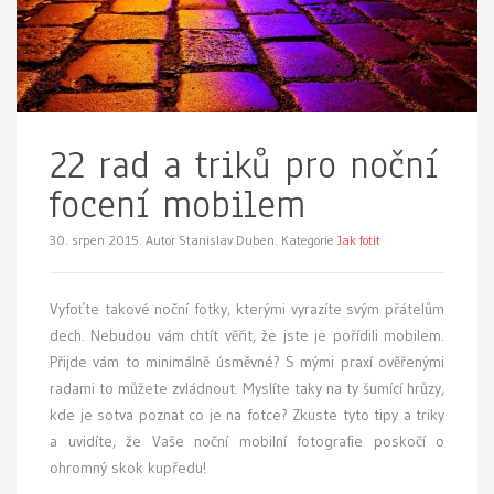
22 rad a triků pro noční
focení mobilem
30. srpen 2015.
Autor Stanislav Duben. Kategorie
Jak fotit
Vyfoťte takové noční fotky, kterými vyrazíte svým přátelům
dech. Nebudou vám chtít věřit, že jste je pořídili mobilem.
Přijde vám to minimálně úsměvné? S mými praxí ověřenými
radami to můžete zvládnout. Myslíte taky na ty šumící hrůzy,
kde je sotva poznat co je na fotce? Zkuste tyto tipy a triky
a uvidíte, že Vaše noční mobilní fotografie poskočí o
ohromný skok kupředu!