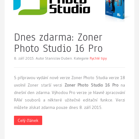
Dnes zdarma: Zoner
Photo Studio 16 Pro
8. září 2015.
Autor Stanislav Duben. Kategorie
Rychlé tipy
S přípravou vydání nové verze Zoner Photo Studia verze 18
uvolnil Zoner starší verzi
Zoner Photo Studio 16 Pro
na
dnešní den zdarma. Výhodou Pro verze je hlavně zpracování
RAW souborů a některé užitečné editační funkce. Verzi
můžete získat zdarma pouze dnes 8. září 2015.
Celý článek