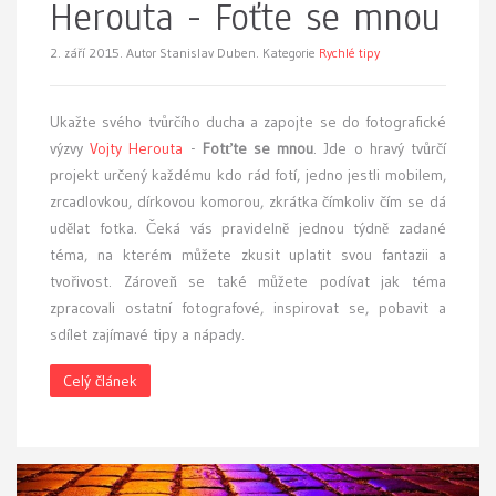
Herouta - Foťte se mnou
2. září 2015.
Autor Stanislav Duben. Kategorie
Rychlé tipy
Ukažte svého tvůrčího ducha a zapojte se do fotografické
výzvy
Vojty Herouta
-
Fotťte se mnou
. Jde o hravý tvůrčí
projekt určený každému kdo rád fotí, jedno jestli mobilem,
zrcadlovkou, dírkovou komorou, zkrátka čímkoliv čím se dá
udělat fotka. Čeká vás pravidelně jednou týdně zadané
téma, na kterém můžete zkusit uplatit svou fantazii a
tvořivost. Zároveň se také můžete podívat jak téma
zpracovali ostatní fotografové, inspirovat se, pobavit a
sdílet zajímavé tipy a nápady.
Celý článek