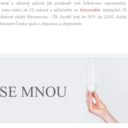
telný a zábavný způsob jak povzbudit naši fotbalovou reprezantaci.
to nebo video do 15 sekund a zúčastněte se
fotosoutěže
. Nejlepších 35
fotbalové utkání Nizozemsko - ČR. Soutěž trvá do 30.9. do 12:00. Každý
s Nizozemí-Česko spolu s dopravou a ubytováním.