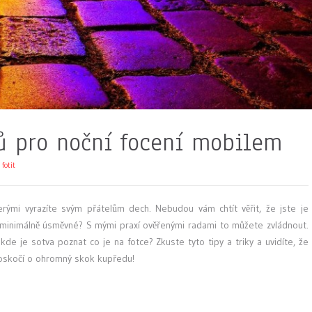
ků pro noční focení mobilem
 fotit
erými vyrazíte svým přátelům dech. Nebudou vám chtít věřit, že jste je
o minimálně úsměvné? S mými praxí ověřenými radami to můžete zvládnout.
 kde je sotva poznat co je na fotce? Zkuste tyto tipy a triky a uvidíte, že
poskočí o ohromný skok kupředu!