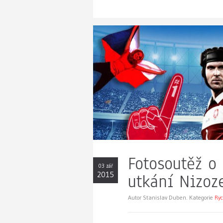
Fotosoutěž o
03 zář
2015
utkání Nizoz
Autor Stanislav Duben. Kategorie
Ryc