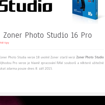
 Zoner Photo Studio 16 Pro
hlé tipy
oner Photo Studia verze 18 uvolnil Zoner starší verzi
Zoner Photo Studio
ýhodou Pro verze je hlavně zpracování RAW souborů a některé užitečné
ískat zdarma pouze dnes 8. září 2015.