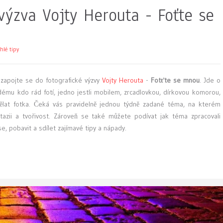
výzva Vojty Herouta - Foťte se
hlé tipy
 zapojte se do fotografické výzvy
Vojty Herouta
-
Fotťte se mnou
. Jde o
ždému kdo rád fotí, jedno jestli mobilem, zrcadlovkou, dírkovou komorou,
dělat fotka. Čeká vás pravidelně jednou týdně zadané téma, na kterém
ntazii a tvořivost. Zároveň se také můžete podívat jak téma zpracovali
se, pobavit a sdílet zajímavé tipy a nápady.