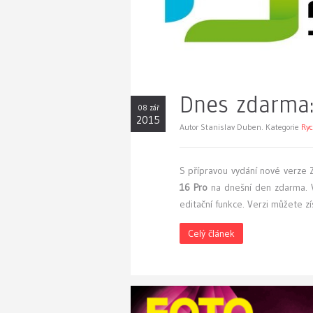
Dnes zdarma:
08 zář
2015
Autor Stanislav Duben. Kategorie
Ryc
S přípravou vydání nové verze Z
16 Pro
na dnešní den zdarma. V
editační funkce. Verzi můžete z
Celý článek