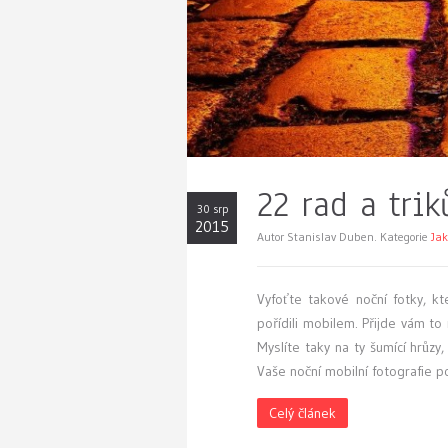
22 rad a tri
30 srp
2015
Autor Stanislav Duben. Kategorie
Jak
Vyfoťte takové noční fotky, kt
pořídili mobilem. Přijde vám t
Myslíte taky na ty šumící hrůzy,
Vaše noční mobilní fotografie 
Celý článek