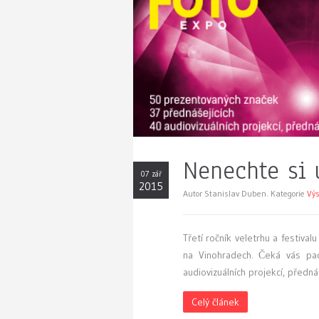
Nenechte si 
07 zář
2015
Autor Stanislav Duben. Kategorie
Výs
Třetí ročník veletrhu a festiv
na Vinohradech. Čeká vás pade
audiovizuálních projekcí, před
Celý článek