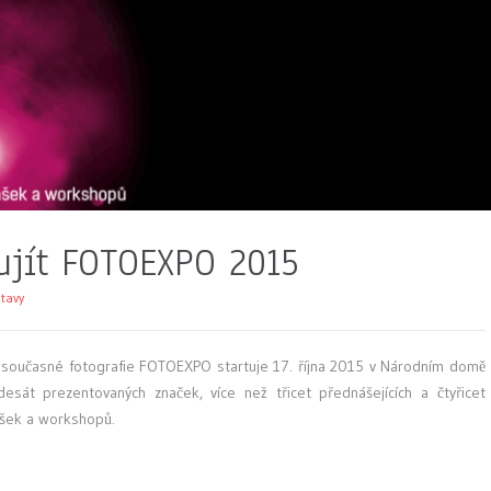
ujít FOTOEXPO 2015
tavy
alu současné fotografie FOTOEXPO startuje 17. října 2015 v Národním domě
sát prezentovaných značek, více než třicet přednášejících a čtyřicet
nášek a workshopů.