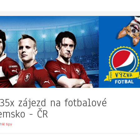
 35x zájezd na fotbalové
emsko - ČR
hlé tipy