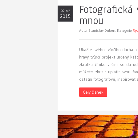
Fotografická 
02 zář
2015
mnou
Autor Stanislav Duben. Kategorie
Ryc
Ukažte svého tvůrčího ducha a
hravý tvůrčí projekt určený ka
zkrátka čímkoliv čím se dá u
můžete zkusit uplatit svou fa
ostatní fotografové, inspirovat 
Celý článek