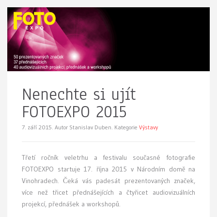
Nenechte si ujít
FOTOEXPO 2015
7. září 2015.
Autor Stanislav Duben. Kategorie
Výstavy
Třetí ročník veletrhu a festivalu současné fotografie
FOTOEXPO startuje 17. října 2015 v Národním domě na
Vinohradech. Čeká vás padesát prezentovaných značek,
více než třicet přednášejících a čtyřicet audiovizuálních
projekcí, přednášek a workshopů.