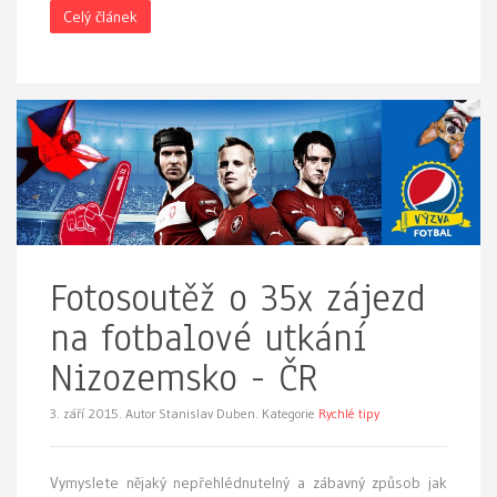
Celý článek
Fotosoutěž o 35x zájezd
na fotbalové utkání
Nizozemsko - ČR
3. září 2015.
Autor Stanislav Duben. Kategorie
Rychlé tipy
Vymyslete nějaký nepřehlédnutelný a zábavný způsob jak