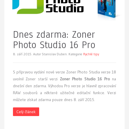
Dnes zdarma: Zoner
Photo Studio 16 Pro
8. září 2015.
Autor Stanislav Duben. Kategorie
Rychlé tipy
S přípravou vydání nové verze Zoner Photo Studia verze 18
uvolnil Zoner starší verzi
Zoner Photo Studio 16 Pro
na
dnešní den zdarma. Výhodou Pro verze je hlavně zpracování
RAW souborů a některé užitečné editační funkce. Verzi
můžete získat zdarma pouze dnes 8. září 2015.
Celý článek