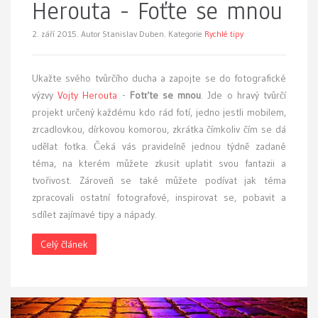
Herouta - Foťte se mnou
2. září 2015.
Autor Stanislav Duben. Kategorie
Rychlé tipy
Ukažte svého tvůrčího ducha a zapojte se do fotografické
výzvy
Vojty Herouta
-
Fotťte se mnou
. Jde o hravý tvůrčí
projekt určený každému kdo rád fotí, jedno jestli mobilem,
zrcadlovkou, dírkovou komorou, zkrátka čímkoliv čím se dá
udělat fotka. Čeká vás pravidelně jednou týdně zadané
téma, na kterém můžete zkusit uplatit svou fantazii a
tvořivost. Zároveň se také můžete podívat jak téma
zpracovali ostatní fotografové, inspirovat se, pobavit a
sdílet zajímavé tipy a nápady.
Celý článek