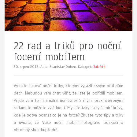
22 rad a triků pro noční
focení mobilem
30. srpen 2015.
Autor Stanislav Duben. Kategorie
Jak fotit
Vyfoťte takové noční fotky, kterými vyrazíte svým přátelům
dech. Nebudou vám chtít věřit, že jste je pořídili mobilem.
Přijde vám to minimálně úsměvné? S mými praxí ověřenými
radami to můžete zvládnout. Myslíte taky na ty šumící hrůzy,
kde je sotva poznat co je na fotce? Zkuste tyto tipy a triky
a uvidíte, že Vaše noční mobilní fotografie poskočí o
ohromný skok kupředu!