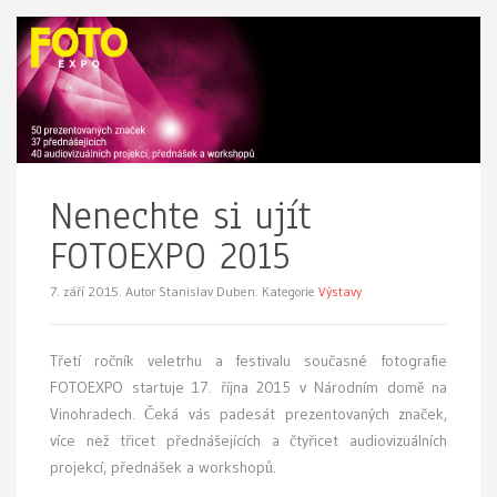
Nenechte si ujít
FOTOEXPO 2015
7. září 2015.
Autor Stanislav Duben. Kategorie
Výstavy
Třetí ročník veletrhu a festivalu současné fotografie
FOTOEXPO startuje 17. října 2015 v Národním domě na
Vinohradech. Čeká vás padesát prezentovaných značek,
více než třicet přednášejících a čtyřicet audiovizuálních
projekcí, přednášek a workshopů.