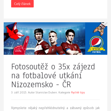
Celý článek
Fotosoutěž o 35x zájezd
na fotbalové utkání
Nizozemsko - ČR
3. září 2015.
Autor Stanislav Duben. Kategorie
Rychlé tipy
Vymyslete nějaký nepřehlédnutelný a zábavný způsob jak