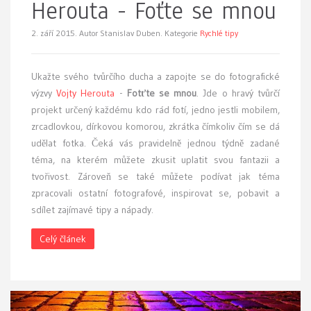
Herouta - Foťte se mnou
2. září 2015.
Autor Stanislav Duben. Kategorie
Rychlé tipy
Ukažte svého tvůrčího ducha a zapojte se do fotografické
výzvy
Vojty Herouta
-
Fotťte se mnou
. Jde o hravý tvůrčí
projekt určený každému kdo rád fotí, jedno jestli mobilem,
zrcadlovkou, dírkovou komorou, zkrátka čímkoliv čím se dá
udělat fotka. Čeká vás pravidelně jednou týdně zadané
téma, na kterém můžete zkusit uplatit svou fantazii a
tvořivost. Zároveň se také můžete podívat jak téma
zpracovali ostatní fotografové, inspirovat se, pobavit a
sdílet zajímavé tipy a nápady.
Celý článek