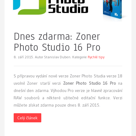
Dnes zdarma: Zoner
Photo Studio 16 Pro
8. září 2015.
Autor Stanislav Duben. Kategorie
Rychlé tipy
S přípravou vydání nové verze Zoner Photo Studia verze 18
uvolnil Zoner starší verzi
Zoner Photo Studio 16 Pro
na
dnešní den zdarma. Výhodou Pro verze je hlavně zpracování
RAW souborů a některé užitečné editační funkce. Verzi
můžete získat zdarma pouze dnes 8. září 2015.
Celý článek