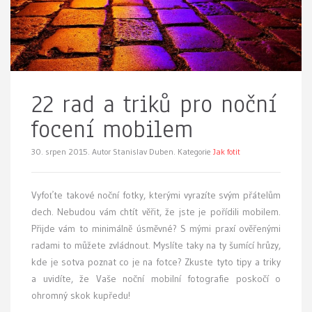
22 rad a triků pro noční
focení mobilem
30. srpen 2015.
Autor Stanislav Duben. Kategorie
Jak fotit
Vyfoťte takové noční fotky, kterými vyrazíte svým přátelům
dech. Nebudou vám chtít věřit, že jste je pořídili mobilem.
Přijde vám to minimálně úsměvné? S mými praxí ověřenými
radami to můžete zvládnout. Myslíte taky na ty šumící hrůzy,
kde je sotva poznat co je na fotce? Zkuste tyto tipy a triky
a uvidíte, že Vaše noční mobilní fotografie poskočí o
ohromný skok kupředu!