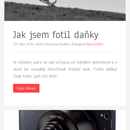
Jak jsem fotil daňky
22. říjen 2013.
Autor Stanislav Duben. Kategorie
Na cestách
Je chladno, pára se valí od pusy při každém vydechnutí a v
okolí zní nezvyklý chrochtavě hrdelní zvuk. Fotím daňky!
Tedy fotím, spíš chci fotit.
Celý článek