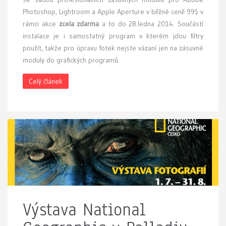
Photoshop, Lightroom a Apple Aperture v běžné ceně 99$ v
rámci akce
zcela zdarma
a to do 28.ledna 2014. Součástí
instalace je i samostatný program v kterém jdou filtry
použít, takže pro úpravu fotek nejste vázaní jen na zásuvné
moduly do grafických programů.
Celý článek
Výstava National