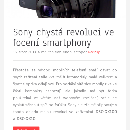
Sony chystá revoluci ve
focení smartphony
15. srpen 2013.
Autor Stanislav Duben. Kategorie
Novinky
Přestože se výrobci mobilních telefonů snaží dávat do
svých zařízení stále kvalitnější fotomoduly, malé velikosti a
špatná optika dělají své. Pro sociální sítě sice mobily z velké
části kompakty nahrazují, ale jakmile má být fotka
použitelná ve větším než webovém rozlišení, stále se
vyplatí sáhnout spíš po foťáku. Sony ale zřejmě připravuje v
tomto ohledu malou revoluci se zařízeními
DSC-QX100
a
DSC-QX10
.