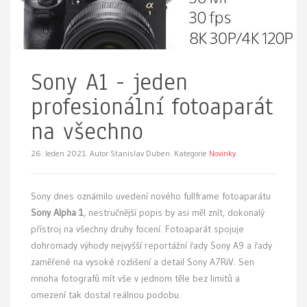
Sony A1 - jeden
profesionální fotoaparát
na všechno
26. leden 2021.
Autor Stanislav Duben. Kategorie
Novinky
Sony dnes oznámilo uvedení nového fullframe fotoaparátu
Sony Alpha 1
, nestručnější popis by asi měl znít, dokonalý
přístroj na všechny druhy focení. Fotoaparát spojuje
dohromady výhody nejvyšší reportážní řady Sony A9 a řady
zaměřené na vysoké rozlišení a detail Sony A7RiV. Sen
mnoha fotografů mít vše v jednom těle bez limitů a
omezení tak dostal reálnou podobu.