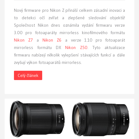
Nový firmware pro Nikon Z přináší celkem zásadní inovaci a
to detekci očí zvířat a zlepšené sledování objektů!
Společnost Nikon dnes oznámila vydání firmwaru verze
3.00 pro fotoaparáty mirrorless kinofilmového formátu
Nikon Z7
a
Nikon Z6
a verze 1.10 pro fotoaparát
mirrorless formátu DX
Nikon Z50
. Tyto aktualizace
firmwaru nabízejí několik vylepšení stávajících funkcí a dále
zvyšují výkon fotoaparátů mirrorless.
Celý článek