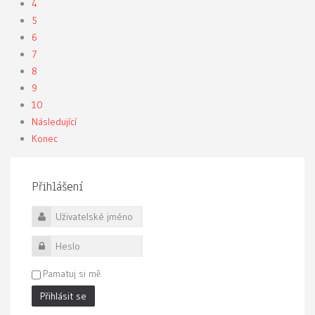
4
5
6
7
8
9
10
Následující
Konec
Přihlášení
Uživatelské jméno
Heslo
Pamatuj si mě
Přihlásit se