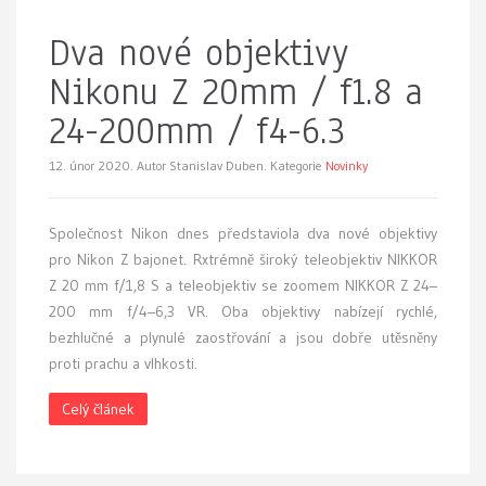
Dva nové objektivy
Nikonu Z 20mm / f1.8 a
24-200mm / f4-6.3
12. únor 2020.
Autor Stanislav Duben. Kategorie
Novinky
Společnost Nikon dnes představiola dva nové objektivy
pro Nikon Z bajonet. Rxtrémně široký teleobjektiv NIKKOR
Z 20 mm f/1,8 S a teleobjektiv se zoomem NIKKOR Z 24–
200 mm f/4–6,3 VR. Oba objektivy nabízejí rychlé,
bezhlučné a plynulé zaostřování a jsou dobře utěsněny
proti prachu a vlhkosti.
Celý článek