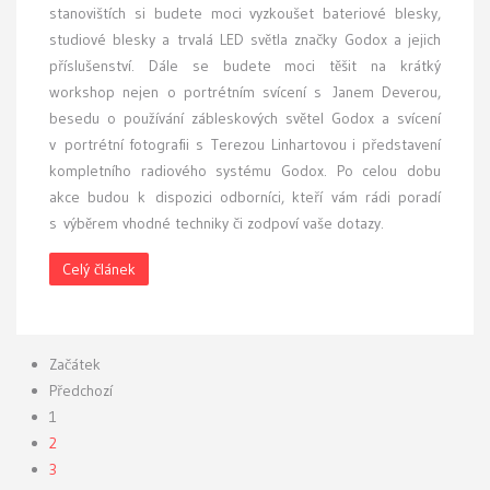
stanovištích si budete moci vyzkoušet bateriové blesky,
studiové blesky a trvalá LED světla značky Godox a jejich
příslušenství. Dále se budete moci těšit na krátký
workshop nejen o portrétním svícení s Janem Deverou,
besedu o používání zábleskových světel Godox a svícení
v portrétní fotografii s Terezou Linhartovou i představení
kompletního radiového systému Godox. Po celou dobu
akce budou k dispozici odborníci, kteří vám rádi poradí
s výběrem vhodné techniky či zodpoví vaše dotazy.
Celý článek
Začátek
Předchozí
1
2
3