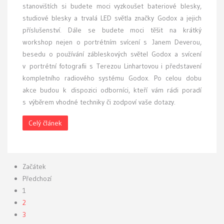
stanovištích si budete moci vyzkoušet bateriové blesky,
studiové blesky a trvalá LED světla značky Godox a jejich
příslušenství. Dále se budete moci těšit na krátký
workshop nejen o portrétním svícení s Janem Deverou,
besedu o používání zábleskových světel Godox a svícení
v portrétní fotografii s Terezou Linhartovou i představení
kompletního radiového systému Godox. Po celou dobu
akce budou k dispozici odborníci, kteří vám rádi poradí
s výběrem vhodné techniky či zodpoví vaše dotazy.
Celý článek
Začátek
Předchozí
1
2
3