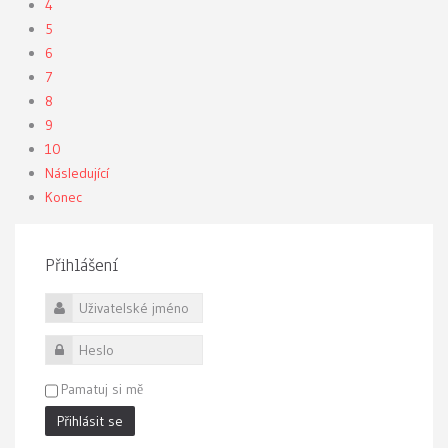
4
5
6
7
8
9
10
Následující
Konec
Přihlášení
Uživatelské jméno
Heslo
Pamatuj si mě
Přihlásit se