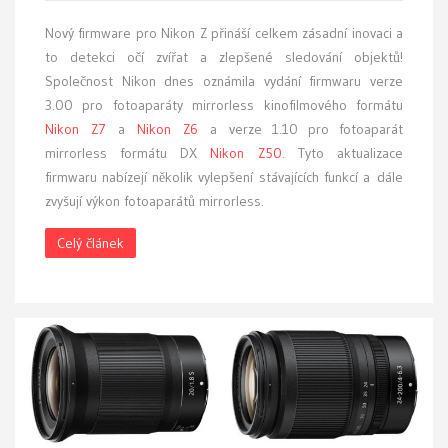
Nový firmware pro Nikon Z přináší celkem zásadní inovaci a
to detekci očí zvířat a zlepšené sledování objektů!
Společnost Nikon dnes oznámila vydání firmwaru verze
3.00 pro fotoaparáty mirrorless kinofilmového formátu
Nikon Z7
a
Nikon Z6
a verze 1.10 pro fotoaparát
mirrorless formátu DX
Nikon Z50
. Tyto aktualizace
firmwaru nabízejí několik vylepšení stávajících funkcí a dále
zvyšují výkon fotoaparátů mirrorless.
Celý článek