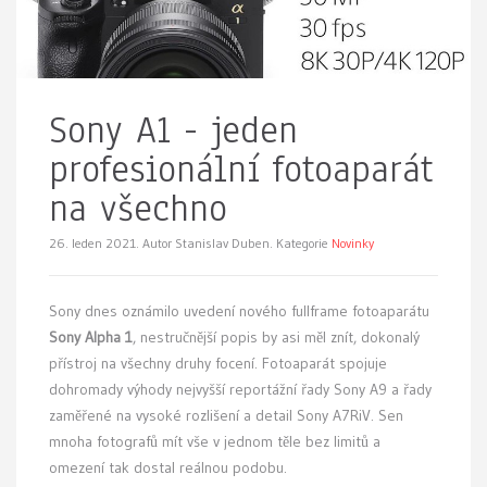
Sony A1 - jeden
profesionální fotoaparát
na všechno
26. leden 2021.
Autor Stanislav Duben. Kategorie
Novinky
Sony dnes oznámilo uvedení nového fullframe fotoaparátu
Sony Alpha 1
, nestručnější popis by asi měl znít, dokonalý
přístroj na všechny druhy focení. Fotoaparát spojuje
dohromady výhody nejvyšší reportážní řady Sony A9 a řady
zaměřené na vysoké rozlišení a detail Sony A7RiV. Sen
mnoha fotografů mít vše v jednom těle bez limitů a
omezení tak dostal reálnou podobu.