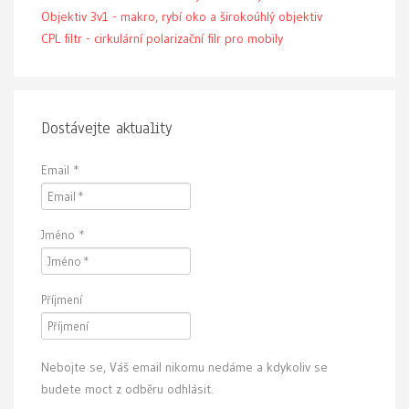
Objektiv 3v1 - makro, rybí oko a širokoúhlý objektiv
CPL filtr - cirkulární polarizační filr pro mobily
Dostávejte aktuality
Email
*
Jméno
*
Příjmení
Nebojte se, Váš email nikomu nedáme a kdykoliv se
budete moct z odběru odhlásit.