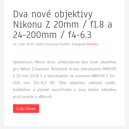
Dva nové objektivy
Nikonu Z 20mm / f1.8 a
24-200mm / f4-6.3
12. únor 2020.
Autor Stanislav Duben. Kategorie
Novinky
Společnost Nikon dnes představiola dva nové objektivy
pro Nikon Z bajonet. Rxtrémně široký teleobjektiv NIKKOR
Z 20 mm f/1,8 S a teleobjektiv se zoomem NIKKOR Z 24–
200 mm f/4–6,3 VR. Oba objektivy nabízejí rychlé,
bezhlučné a plynulé zaostřování a jsou dobře utěsněny
proti prachu a vlhkosti.
Celý článek