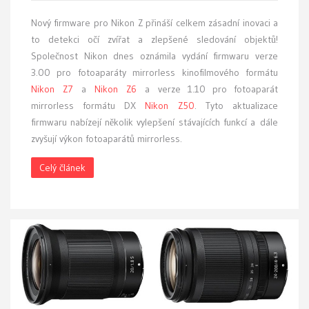
Nový firmware pro Nikon Z přináší celkem zásadní inovaci a
to detekci očí zvířat a zlepšené sledování objektů!
Společnost Nikon dnes oznámila vydání firmwaru verze
3.00 pro fotoaparáty mirrorless kinofilmového formátu
Nikon Z7
a
Nikon Z6
a verze 1.10 pro fotoaparát
mirrorless formátu DX
Nikon Z50
. Tyto aktualizace
firmwaru nabízejí několik vylepšení stávajících funkcí a dále
zvyšují výkon fotoaparátů mirrorless.
Celý článek