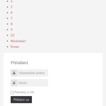
4
5
6
7
8
9
10
Následující
Konec
Přihlášení
Uživatelské jméno
Heslo
Pamatuj si mě
Přihlásit se