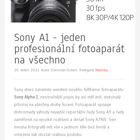
Sony A1 - jeden
profesionální fotoaparát
na všechno
26. leden 2021.
Autor Stanislav Duben. Kategorie
Novinky
Sony dnes oznámilo uvedení nového fullframe fotoaparátu
Sony Alpha 1
, nestručnější popis by asi měl znít, dokonalý
přístroj na všechny druhy focení. Fotoaparát spojuje
dohromady výhody nejvyšší reportážní řady Sony A9 a řady
zaměřené na vysoké rozlišení a detail Sony A7RiV. Sen
mnoha fotografů mít vše v jednom těle bez limitů a
omezení tak dostal reálnou podobu.