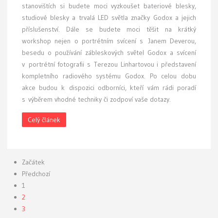
stanovištích si budete moci vyzkoušet bateriové blesky,
studiové blesky a trvalá LED světla značky Godox a jejich
příslušenství. Dále se budete moci těšit na krátký
workshop nejen o portrétním svícení s Janem Deverou,
besedu o používání zábleskových světel Godox a svícení
v portrétní fotografii s Terezou Linhartovou i představení
kompletního radiového systému Godox. Po celou dobu
akce budou k dispozici odborníci, kteří vám rádi poradí
s výběrem vhodné techniky či zodpoví vaše dotazy.
Celý článek
Začátek
Předchozí
1
2
3