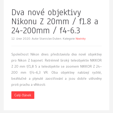
Dva nové objektivy
Nikonu Z 20mm / f1.8 a
24-200mm / f4-6.3
12. únor 2020.
Autor Stanislav Duben. Kategorie
Novinky
Společnost Nikon dnes představiola dva nové objektivy
pro Nikon Z bajonet. Rxtrémně široký teleobjektiv NIKKOR
Z 20 mm f/1,8 S a teleobjektiv se zoomem NIKKOR Z 24–
200 mm f/4–6,3 VR. Oba objektivy nabízejí rychlé,
bezhlučné a plynulé zaostřování a jsou dobře utěsněny
proti prachu a vlhkosti.
Celý článek