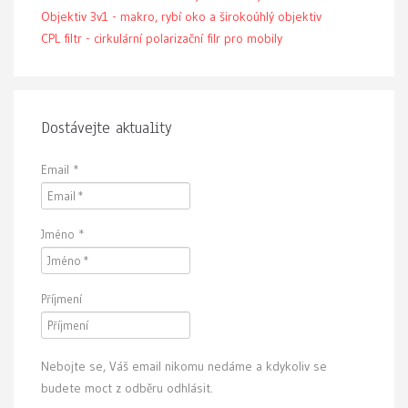
Objektiv 3v1 - makro, rybí oko a širokoúhlý objektiv
CPL filtr - cirkulární polarizační filr pro mobily
Dostávejte aktuality
Email
*
Jméno
*
Příjmení
Nebojte se, Váš email nikomu nedáme a kdykoliv se
budete moct z odběru odhlásit.