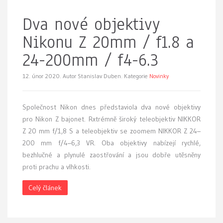
Dva nové objektivy
Nikonu Z 20mm / f1.8 a
24-200mm / f4-6.3
12. únor 2020.
Autor Stanislav Duben. Kategorie
Novinky
Společnost Nikon dnes představiola dva nové objektivy
pro Nikon Z bajonet. Rxtrémně široký teleobjektiv NIKKOR
Z 20 mm f/1,8 S a teleobjektiv se zoomem NIKKOR Z 24–
200 mm f/4–6,3 VR. Oba objektivy nabízejí rychlé,
bezhlučné a plynulé zaostřování a jsou dobře utěsněny
proti prachu a vlhkosti.
Celý článek