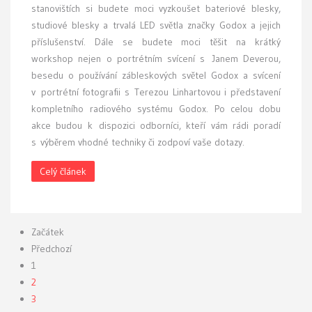
stanovištích si budete moci vyzkoušet bateriové blesky,
studiové blesky a trvalá LED světla značky Godox a jejich
příslušenství. Dále se budete moci těšit na krátký
workshop nejen o portrétním svícení s Janem Deverou,
besedu o používání zábleskových světel Godox a svícení
v portrétní fotografii s Terezou Linhartovou i představení
kompletního radiového systému Godox. Po celou dobu
akce budou k dispozici odborníci, kteří vám rádi poradí
s výběrem vhodné techniky či zodpoví vaše dotazy.
Celý článek
Začátek
Předchozí
1
2
3