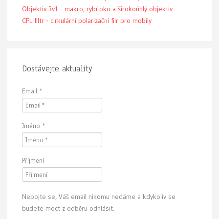
Objektiv 3v1 - makro, rybí oko a širokoúhlý objektiv
CPL filtr - cirkulární polarizační filr pro mobily
Dostávejte aktuality
Email
*
Jméno
*
Příjmení
Nebojte se, Váš email nikomu nedáme a kdykoliv se
budete moct z odběru odhlásit.