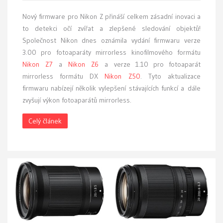
Nový firmware pro Nikon Z přináší celkem zásadní inovaci a
to detekci očí zvířat a zlepšené sledování objektů!
Společnost Nikon dnes oznámila vydání firmwaru verze
3.00 pro fotoaparáty mirrorless kinofilmového formátu
Nikon Z7
a
Nikon Z6
a verze 1.10 pro fotoaparát
mirrorless formátu DX
Nikon Z50
. Tyto aktualizace
firmwaru nabízejí několik vylepšení stávajících funkcí a dále
zvyšují výkon fotoaparátů mirrorless.
Celý článek