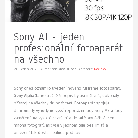
Sony A1 - jeden
profesionální fotoaparát
na všechno
26. leden 2021.
Autor Stanislav Duben. Kategorie
Novinky
Sony dnes oznámilo uvedení nového fullframe fotoaparátu
Sony Alpha 1
, nestručnější popis by asi měl znít, dokonalý
přístroj na všechny druhy focení. Fotoaparát spojuje
dohromady výhody nejvyšší reportážní řady Sony A9 a řady
zaměřené na vysoké rozlišení a detail Sony A7RiV. Sen
mnoha fotografů mít vše v jednom těle bez limitů a
omezení tak dostal reálnou podobu.