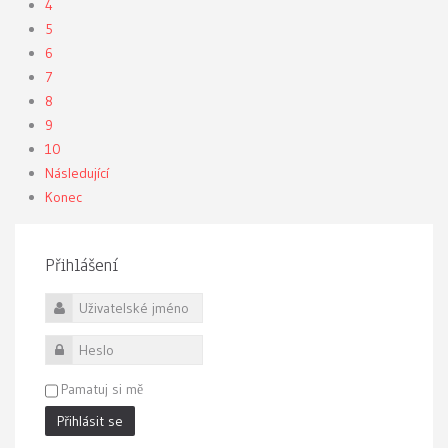
4
5
6
7
8
9
10
Následující
Konec
Přihlášení
Uživatelské jméno
Heslo
Pamatuj si mě
Přihlásit se