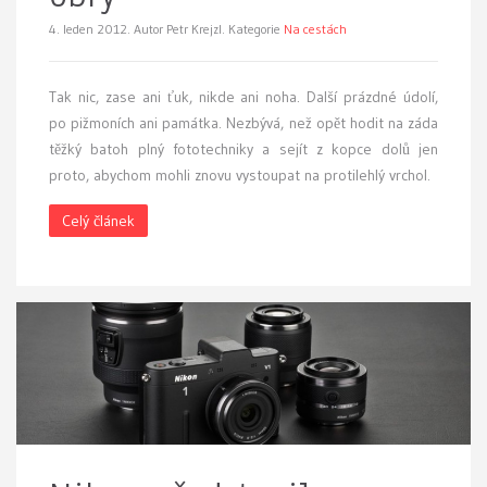
4. leden 2012.
Autor Petr Krejzl. Kategorie
Na cestách
Tak nic, zase ani ťuk, nikde ani noha. Další prázdné údolí,
po pižmoních ani památka. Nezbývá, než opět hodit na záda
těžký batoh plný fototechniky a sejít z kopce dolů jen
proto, abychom mohli znovu vystoupat na protilehlý vrchol.
Celý článek