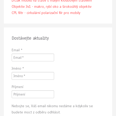
Držák mobilu na stativ s malým kloubovým stativem
Objektiv 3v1 - makro, rybí oko a širokoúhlý objektiv
CPL filtr - cirkulární polarizační filr pro mobily
Dostávejte aktuality
Email
*
Jméno
*
Příjmení
Nebojte se, Váš email nikomu nedáme a kdykoliv se
budete moct z odběru odhlásit.