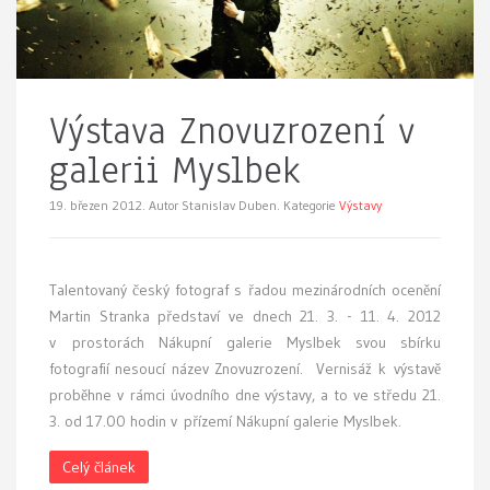
Výstava Znovuzrození v
galerii Myslbek
19. březen 2012.
Autor Stanislav Duben. Kategorie
Výstavy
Talentovaný český fotograf s řadou mezinárodních ocenění
Martin Stranka představí ve dnech 21. 3. - 11. 4. 2012
v prostorách Nákupní galerie Myslbek svou sbírku
fotografií nesoucí název Znovuzrození. Vernisáž k výstavě
proběhne v rámci úvodního dne výstavy, a to ve středu 21.
3. od 17.00 hodin v přízemí Nákupní galerie Myslbek.
Celý článek