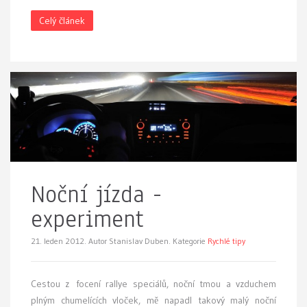
Celý článek
Noční jízda -
experiment
21. leden 2012.
Autor Stanislav Duben. Kategorie
Rychlé tipy
Cestou z focení rallye speciálů, noční tmou a vzduchem
plným chumelících vloček, mě napadl takový malý noční