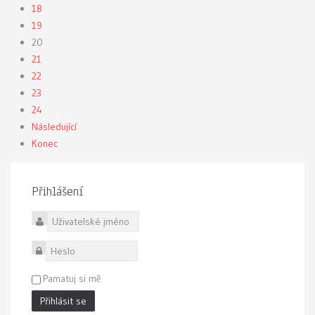
18
19
20
21
22
23
24
Následující
Konec
Přihlášení
Uživatelské jméno
Heslo
Pamatuj si mě
Přihlásit se