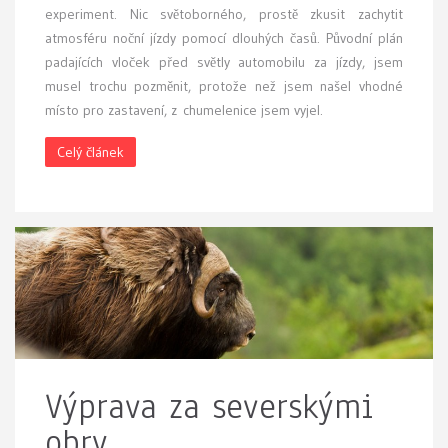
experiment. Nic světoborného, prostě zkusit zachytit
atmosféru noční jízdy pomocí dlouhých časů. Původní plán
padajících vloček před světly automobilu za jízdy, jsem
musel trochu pozměnit, protože než jsem našel vhodné
místo pro zastavení, z chumelenice jsem vyjel.
Celý článek
Výprava za severskými
obry