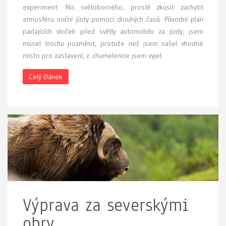
experiment. Nic světoborného, prostě zkusit zachytit
atmosféru noční jízdy pomocí dlouhých časů. Původní plán
padajících vloček před světly automobilu za jízdy, jsem
musel trochu pozměnit, protože než jsem našel vhodné
místo pro zastavení, z chumelenice jsem vyjel.
Celý článek
Výprava za severskými
obry