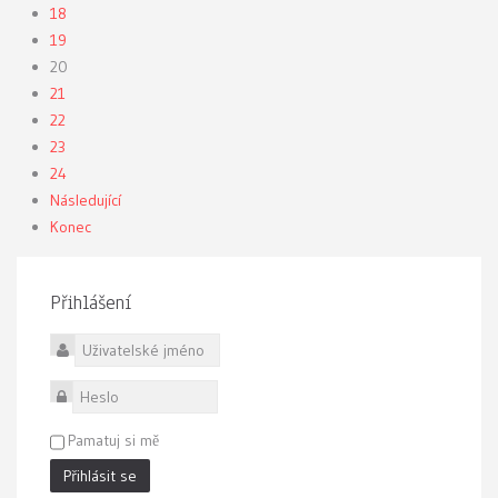
18
19
20
21
22
23
24
Následující
Konec
Přihlášení
Uživatelské jméno
Heslo
Pamatuj si mě
Přihlásit se