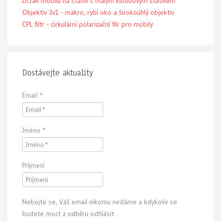
Držák mobilu na stativ s malým kloubovým stativem
Objektiv 3v1 - makro, rybí oko a širokoúhlý objektiv
CPL filtr - cirkulární polarizační filr pro mobily
Dostávejte aktuality
Email
*
Jméno
*
Příjmení
Nebojte se, Váš email nikomu nedáme a kdykoliv se
budete moct z odběru odhlásit.