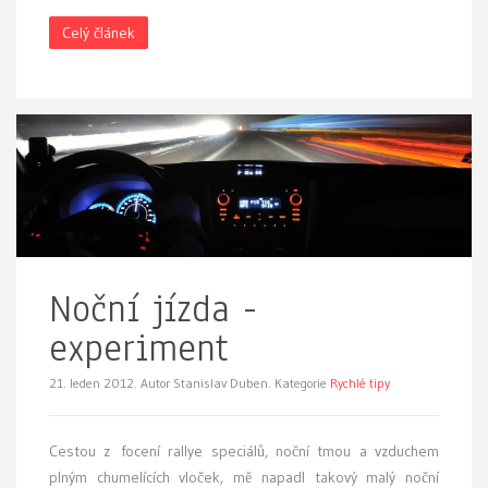
Celý článek
Noční jízda -
experiment
21. leden 2012.
Autor Stanislav Duben. Kategorie
Rychlé tipy
Cestou z focení rallye speciálů, noční tmou a vzduchem
plným chumelících vloček, mě napadl takový malý noční