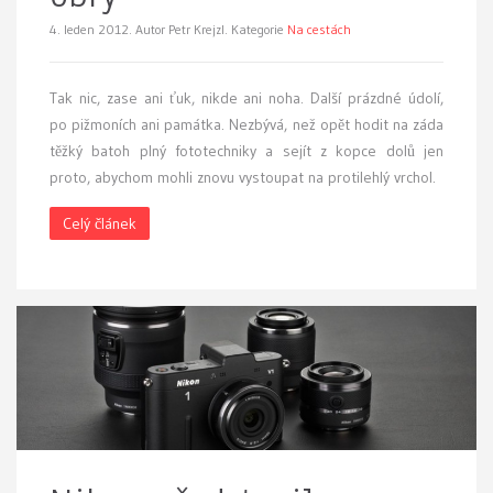
4. leden 2012.
Autor Petr Krejzl. Kategorie
Na cestách
Tak nic, zase ani ťuk, nikde ani noha. Další prázdné údolí,
po pižmoních ani památka. Nezbývá, než opět hodit na záda
těžký batoh plný fototechniky a sejít z kopce dolů jen
proto, abychom mohli znovu vystoupat na protilehlý vrchol.
Celý článek