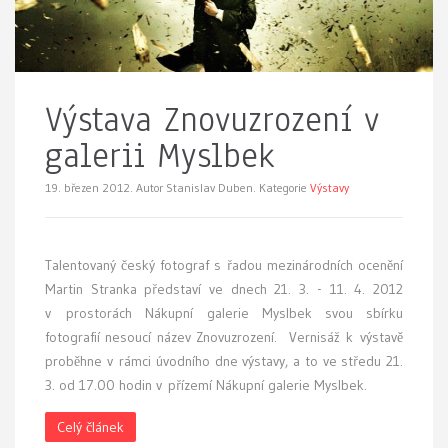
Výstava Znovuzrození v
galerii Myslbek
19. březen 2012.
Autor Stanislav Duben. Kategorie
Výstavy
Talentovaný český fotograf s řadou mezinárodních ocenění
Martin Stranka představí ve dnech 21. 3. - 11. 4. 2012
v prostorách Nákupní galerie Myslbek svou sbírku
fotografií nesoucí název Znovuzrození. Vernisáž k výstavě
proběhne v rámci úvodního dne výstavy, a to ve středu 21.
3. od 17.00 hodin v přízemí Nákupní galerie Myslbek.
Celý článek