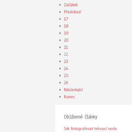
Začátek
Předchozí
17
18
19
20
21
22
23
24
25
26
Následující
Konec
Oblíbené články
Jak fotografovat tekoucí vodu