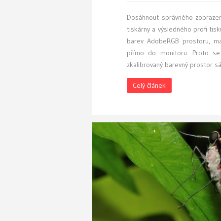
D
osáhnout správného zobrazení
tiskárny a výsledného profi tis
barev AdobeRGB prostoru, má 
přímo do monitoru. Proto se
zkalibrovaný barevný prostor s
Celý článek