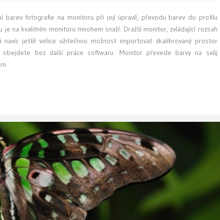
 barev fotografie na monitoru při její úpravě, převodu barev do profilu
ku je na kvalitním monitoru mnohem snaží. Dražší monitor, zvládající rozsah
navíc ještě velice užitečnou možnost importovat zkalibrovaný prostor
 obejdete bez další práce softwaru. Monitor převede barvy na svůj
ám.