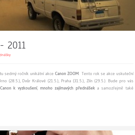
- 2011
ednášky
u sedmý ročník unikátní akce
Canon ZOOM
. Tento rok se akce uskuteční
no (28.5.), Dvůr Králové (21.5.), Praha (31.5.), Zlín (29.5.). Bude pro vás
Canon k vyzkoušení
,
mnoho zajímavých přednášek
a samozřejmě také