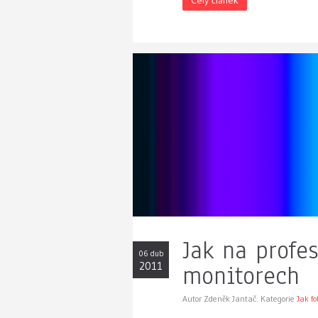
Jak na profe
06 dub
2011
monitorech
Autor Zdeněk Jantač. Kategorie
Jak fo