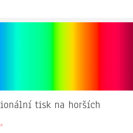
sionální tisk na horších
tit