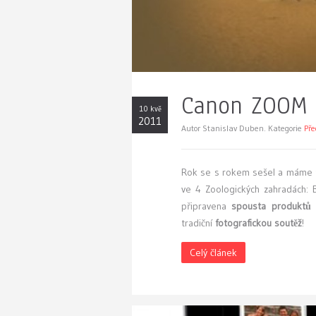
Canon ZOOM 
10 kvě
2011
Autor Stanislav Duben. Kategorie
Př
R
ok se s rokem sešel a máme t
ve 4 Zoologických zahradách: Br
připravena
spousta produktů 
tradiční
fotografickou soutěž
!
Celý článek