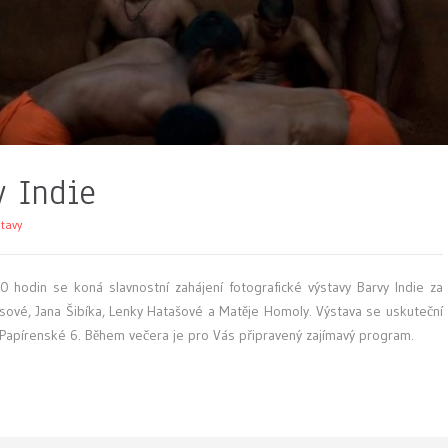
y Indie
tavy
hodin se koná slavnostní zahájení fotografické výstavy Barvy Indie za
hsové, Jana Šibíka, Lenky Hatašové a Matěje Homoly. Výstava se uskuteční
 Papírenské 6. Během večera je pro Vás připravený zajímavý program.