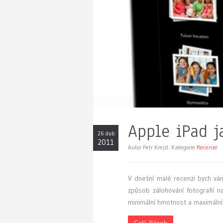
Apple iPad j
26 dub
2011
Autor Petr Krejzl. Kategorie
Recenze
V
dnešní malé recenzi bych vám 
způsob zálohování fotografií n
minimální hmotnost a maximální
Celý článek