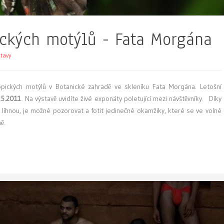
ických motýlů - Fata Morgána
tavy
ropických motýlů v Botanické zahradě ve skleníku Fata Morgána. Letošní
.5.2011
. Na výstavě uvidíte živé exponáty poletující mezi návštěvníky. Díky
i líhnou, je možné pozorovat a fotit jedinečné okamžiky, které se ve volné
ě.