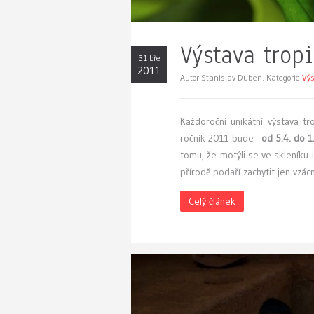
Výstava trop
31 bře
2011
Autor Stanislav Duben. Kategorie
Výs
K
aždoroční unikátní výstava t
ročník 2011 bude
od 5.4. do 1
tomu, že motýli se ve skleníku 
přírodě podaří zachytit jen vzácn
Celý článek