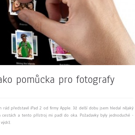
ako pomůcka pro fotografy
rád představil iPad 2 od firmy Apple. Již delší dobu jsem hledal nějaký
a cestách a tento přístroj mi padl do oka. Požadavky byly jednoduché -
 výdrž.