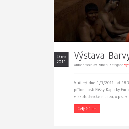
Výstava Barv
13 úno
2011
Autor Stanislav Duben. Kategorie
Výs
V
úterý dne 1/3/2011 od 18.30 
přítomnosti Elišky Kaplický Fuc
v Ekotechnické museu, o.p.s. v
Celý článek