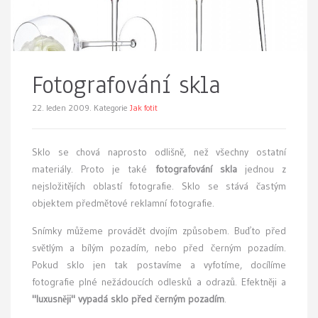
Fotografování skla
22. leden 2009.
Kategorie
Jak fotit
S
klo se chová naprosto odlišně, než všechny ostatní
materiály. Proto je také
fotografování skla
jednou z
nejsložitějích oblastí fotografie. Sklo se stává častým
objektem předmětové reklamní fotografie.
Snímky můžeme provádět dvojím způsobem. Buďto před
světlým a bílým pozadím, nebo před černým pozadím.
Pokud sklo jen tak postavíme a vyfotíme, docílíme
fotografie plné nežádoucích odlesků a odrazů. Efektněji a
"luxusněji" vypadá sklo před černým pozadím
.