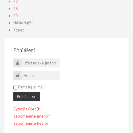
27
28
29
Následující
Konec
Přihlášení
Uživatelské jméno
Heslo
Pamatuj si mě
Přihlásit se
Vytvořit účet
Zapomenuté jméno?
Zapomenuté heslo?