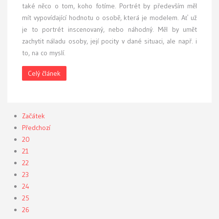
také něco o tom, koho fotíme. Portrét by především měl
mít vypovídající hodnotu o osobě, která je modelem. Ať už
je to portrét inscenovaný, nebo náhodný. Měl by umět
zachytit náladu osoby, její pocity v dané situaci, ale např. i
to, na co myslí.
Celý článek
Začátek
Předchozí
20
21
22
23
24
25
26