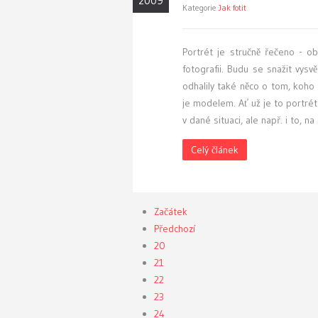
2009
Kategorie
Jak fotit
P
ortrét je stručně řečeno - o
fotografii. Budu se snažit vys
odhalily také něco o tom, koho 
je modelem. Ať už je to portrét
v dané situaci, ale např. i to, na
Celý článek
Začátek
Předchozí
20
21
22
23
24