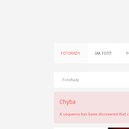
FOTORADY
JAK FOTIT
F
FotoRady
Chyba
A sequence has been discovered that co