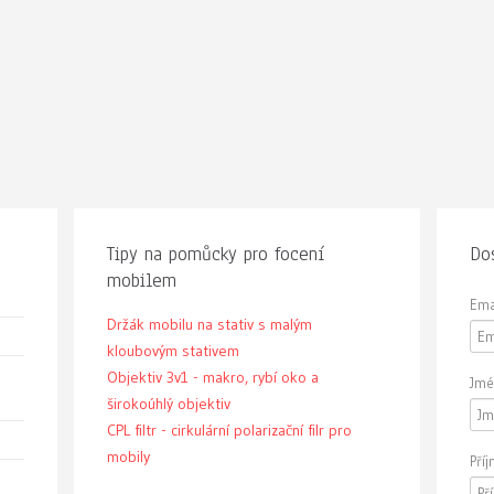
Tipy na pomůcky pro focení
Dos
mobilem
Ema
Držák mobilu na stativ s malým
kloubovým stativem
Objektiv 3v1 - makro, rybí oko a
Jmé
širokoúhlý objektiv
CPL filtr - cirkulární polarizační filr pro
mobily
Pří