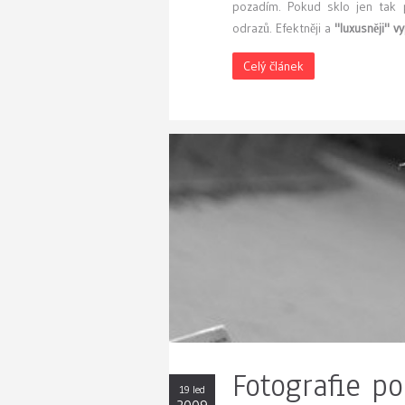
pozadím. Pokud sklo jen tak 
odrazů. Efektněji a
"luxusněji" 
Celý článek
Fotografie po
19 led