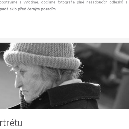
postavíme a vyfotíme, docílíme fotografie plné nežádoucích odlesků a
vypadá sklo před černým pozadím
.
rtrétu