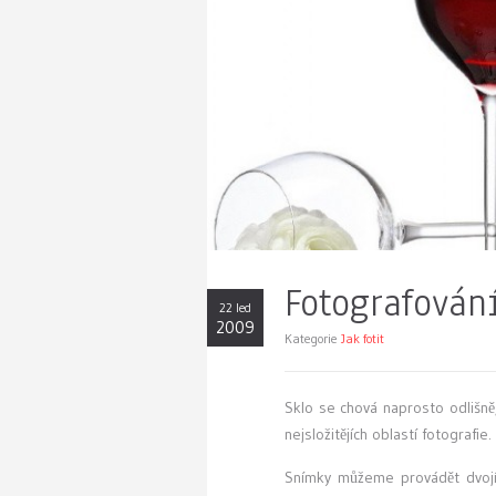
Fotografován
22 led
2009
Kategorie
Jak fotit
S
klo se chová naprosto odlišně
nejsložitějích oblastí fotograf
Snímky můžeme provádět dvoj