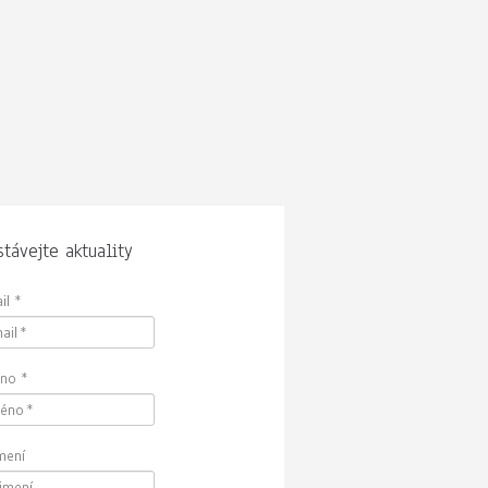
távejte aktuality
il
*
no
*
jmení