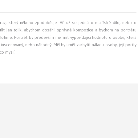
braz, který někoho zpodobňuje. Ať už se jedná o malířské dílo, nebo o
větlit jen tolik, abychom dosáhli správné kompozice a bychom na portrétu
fotíme. Portrét by především měl mít vypovídající hodnotu o osobě, která
 inscenovaný, nebo náhodný. Měl by umět zachytit náladu osoby, její pocity
 co myslí.