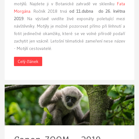
motýlů. Najdete ji v Botanické zahradě ve skleníku
Fata
Morgána
. Ročník 2018 trvá
od 11.dubna do 26. května
2019
. Na výstavě uvidíte živé exponáty poletující mezi
návštěvníky. Motýly je možné pozorovat přímo při línhnutí a
fotit jedinečné okamžiky, které se ve volné přírodě podaří
zachytit jen vzácně. Letošní tématické zameření nese název
- Motýlí cestovatelé.
Celý článek