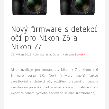
Nový firmware s detekcí
očí pro Nikon Z6 a
Nikon Z7
16. květen 2019.
Autor Stanislav Duben. Kategorie
Novinky
Nikon uvolňuje pro fotoaparáty Nikon z 7 a Nikon z 6
firmware verze 2.0. Nový firmware nabízí funkce
zaostřování s detekcí očí, rozšíření pracovního rozsahu
zaostřování při nízké hladině osvětlení a automatické řízení
expozice během rychlého sériového snímání (rozšířeného).