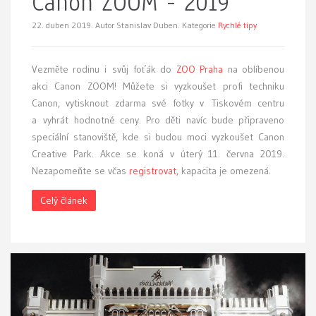
Canon ZOOM - 2019
22. duben 2019.
Autor Stanislav Duben. Kategorie
Rychlé tipy
Vezměte rodinu i svůj foťák do
ZOO Praha
na oblíbenou
akci Canon ZOOM! Můžete si vyzkoušet profi techniku
Canon, vytisknout zdarma své fotky v Tiskovém centru
a vyhrát hodnotné ceny. Pro děti navíc bude připraveno
speciální stanoviště, kde si budou moci vyzkoušet Canon
Creative Park. Akce se koná v úterý 11. června 2019.
Nezapomeňte se včas
registrovat
, kapacita je omezená.
Celý článek