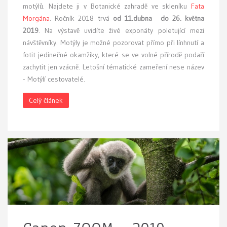
motýlů. Najdete ji v Botanické zahradě ve skleníku
Fata
Morgána
. Ročník 2018 trvá
od 11.dubna do 26. května
2019
. Na výstavě uvidíte živé exponáty poletující mezi
návštěvníky. Motýly je možné pozorovat přímo při línhnutí a
fotit jedinečné okamžiky, které se ve volné přírodě podaří
zachytit jen vzácně. Letošní tématické zameření nese název
- Motýlí cestovatelé.
Celý článek