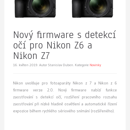
Nový firmware s detekcí
očí pro Nikon Z6 a
Nikon Z7
16. květen 2019.
Autor Stanislav Duben. Kategorie
Novinky
Nikon uvolňuje pro fotoaparáty Nikon z 7 a Nikon z 6
firmware verze 2.0. Nový firmware nabízí funkce
zaostřování s detekcí očí, rozšíření pracovního rozsahu
zaostřování při nízké hladině osvětlení a automatické řízení
expozice během rychlého sériového snímání (rozšířeného).