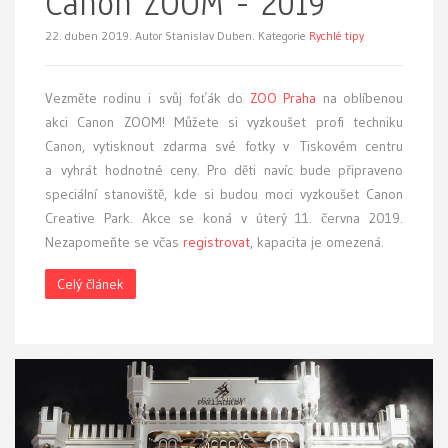
Canon ZOOM - 2019
22. duben 2019.
Autor Stanislav Duben. Kategorie
Rychlé tipy
Vezměte rodinu i svůj foťák do
ZOO Praha
na oblíbenou
akci Canon ZOOM! Můžete si vyzkoušet profi techniku
Canon, vytisknout zdarma své fotky v Tiskovém centru
a vyhrát hodnotné ceny. Pro děti navíc bude připraveno
speciální stanoviště, kde si budou moci vyzkoušet Canon
Creative Park. Akce se koná v úterý 11. června 2019.
Nezapomeňte se včas
registrovat
, kapacita je omezená.
Celý článek