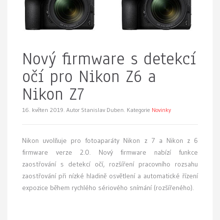
Nový firmware s detekcí
očí pro Nikon Z6 a
Nikon Z7
16. květen 2019.
Autor Stanislav Duben. Kategorie
Novinky
Nikon uvolňuje pro fotoaparáty Nikon z 7 a Nikon z 6
firmware verze 2.0. Nový firmware nabízí funkce
zaostřování s detekcí očí, rozšíření pracovního rozsahu
zaostřování při nízké hladině osvětlení a automatické řízení
expozice během rychlého sériového snímání (rozšířeného).