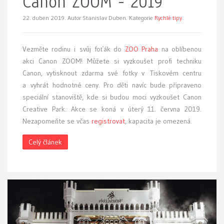
Canon ZOOM - 2019
22. duben 2019.
Autor Stanislav Duben. Kategorie
Rychlé tipy
Vezměte rodinu i svůj foťák do
ZOO Praha
na oblíbenou
akci Canon ZOOM! Můžete si vyzkoušet profi techniku
Canon, vytisknout zdarma své fotky v Tiskovém centru
a vyhrát hodnotné ceny. Pro děti navíc bude připraveno
speciální stanoviště, kde si budou moci vyzkoušet Canon
Creative Park. Akce se koná v úterý 11. června 2019.
Nezapomeňte se včas
registrovat
, kapacita je omezená.
Celý článek