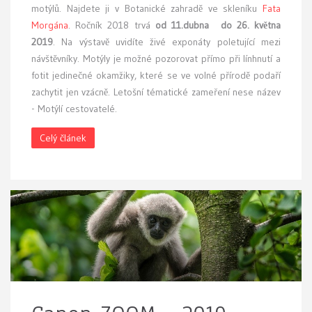
motýlů. Najdete ji v Botanické zahradě ve skleníku
Fata
Morgána
. Ročník 2018 trvá
od 11.dubna do 26. května
2019
. Na výstavě uvidíte živé exponáty poletující mezi
návštěvníky. Motýly je možné pozorovat přímo při línhnutí a
fotit jedinečné okamžiky, které se ve volné přírodě podaří
zachytit jen vzácně. Letošní tématické zameření nese název
- Motýlí cestovatelé.
Celý článek