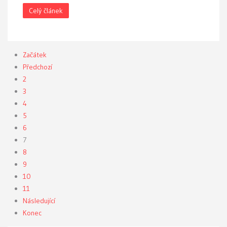
Celý článek
Začátek
Předchozí
2
3
4
5
6
7
8
9
10
11
Následující
Konec