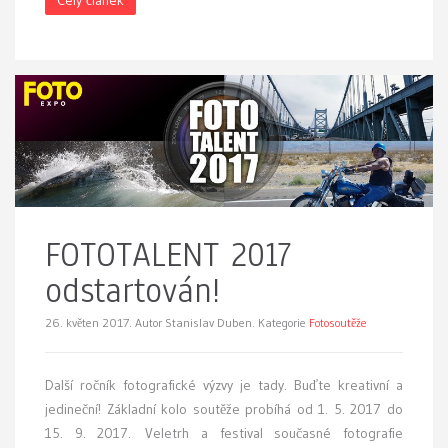
Celý článek
FOTOTALENT 2017
odstartován!
26. květen 2017.
Autor Stanislav Duben. Kategorie
Fotosoutěže
Další ročník fotografické výzvy je tady. Buďte kreativní a
jedineční! Základní kolo soutěže probíhá od 1. 5. 2017 do
15. 9. 2017. Veletrh a festival současné fotografie