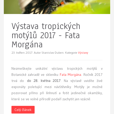
Výstava tropických
motýlů 2017 - Fata
Morgána
23. květen 2017.
Autor Stanislav Duben. Kategorie
Výstavy
Nezmeškejte
unikátní výstavu tropických motýlů v
Botanické zahradě ve skleníku
Fata Morgána
. Ročník 2017
trvá do
do 28. května 2017
. Na výstavě uvidíte živé
exponáty poletující mezi návštěvníky. Motýly je možné
pozorovat přímo při línhnutí a fotit jedinečné okamžiky,
které se ve volné přírodě podaří zachytit jen vzácně.
Celý článek