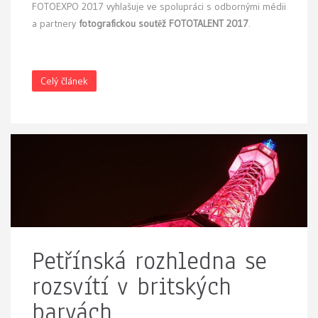
FOTOEXPO 2017 vyhlašuje ve spolupráci s odbornými médii
a partnery
fotografickou soutěž FOTOTALENT 2017
.
Celý článek
Petřínská rozhledna se
rozsvítí v britských
barvách