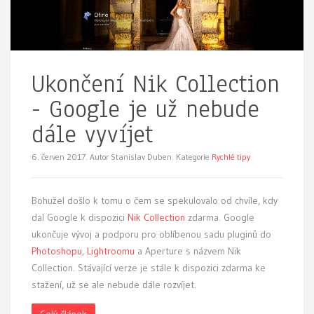
Ukončení Nik Collection
- Google je už nebude
dále vyvíjet
6. červen 2017.
Autor Stanislav Duben. Kategorie
Rychlé tipy
Bohužel došlo k tomu o čem se spekulovalo od chvíle, kdy
dal Google k dispozici
Nik Collection
zdarma. Google
ukončuje vývoj a podporu pro oblíbenou sadu pluginů do
Photoshopu
,
Lightroomu
a Aperture s názvem Nik
Collection. Stávající verze je stále k dispozici zdarma ke
stažení, už se ale nebude dále rozvíjet.