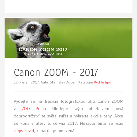
Canon ZOOM - 2017
12. květen 2017.
Autor Stanislav Duben. Kategorie
Rychlé tipy
Vydejte se na tradiční fotografickou akci Canon ZOOM
v
ZOO Praha
. Hledejte svým objektivem nová
dobrodružství ze světa zvířat a vyhrajte skvělé ceny! Akce
se koná v úterý 6. června 2017. Nezapomeňte se včas
registrovat
, kapacita je omezená.