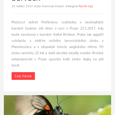
23. květen 2017.
Autor Stanislav Duben. Kategorie
Rychlé tipy
Možnost vyfotit Petřínskou rozhlednu v neobvyklých
barvách budete mít dnes v noci v Praze 23.5.2017, kdy
bude nasvícena v barvách Velké Británie. Praha tak vyjjádří
solidaritu s oběťmi nočního teroristického útoku v
Manchesteru a s obyvateli tohoto anglického města. Při
útoku zemřelo 22 lidí a další desítky utrpěly zranění. Britské
velvyslanectví v Praze spustilo kvůli útoku vlajky na půl
žerdi.
Celý článek