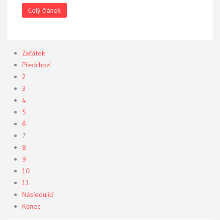
Celý článek
Začátek
Předchozí
2
3
4
5
6
7
8
9
10
11
Následující
Konec