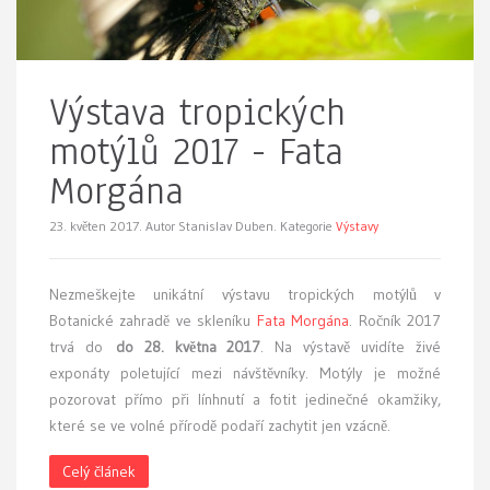
Výstava tropických
motýlů 2017 - Fata
Morgána
23. květen 2017.
Autor Stanislav Duben. Kategorie
Výstavy
Nezmeškejte
unikátní výstavu tropických motýlů v
Botanické zahradě ve skleníku
Fata Morgána
. Ročník 2017
trvá do
do 28. května 2017
. Na výstavě uvidíte živé
exponáty poletující mezi návštěvníky. Motýly je možné
pozorovat přímo při línhnutí a fotit jedinečné okamžiky,
které se ve volné přírodě podaří zachytit jen vzácně.
Celý článek