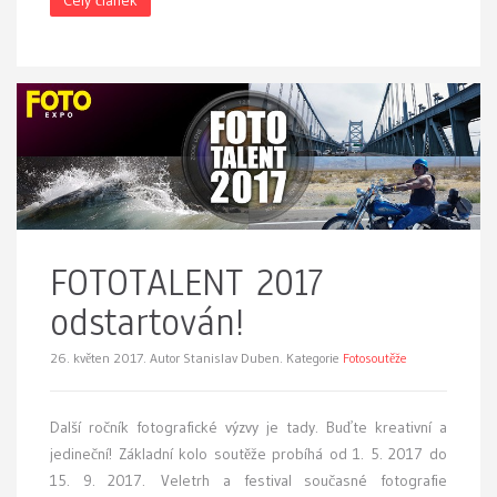
Celý článek
FOTOTALENT 2017
odstartován!
26. květen 2017.
Autor Stanislav Duben. Kategorie
Fotosoutěže
Další ročník fotografické výzvy je tady. Buďte kreativní a
jedineční! Základní kolo soutěže probíhá od 1. 5. 2017 do
15. 9. 2017. Veletrh a festival současné fotografie