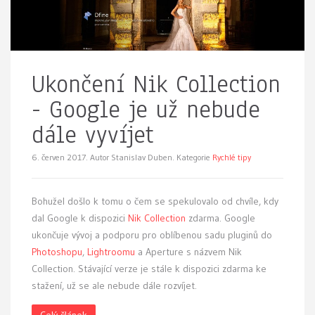
Ukončení Nik Collection
- Google je už nebude
dále vyvíjet
6. červen 2017.
Autor Stanislav Duben. Kategorie
Rychlé tipy
Bohužel došlo k tomu o čem se spekulovalo od chvíle, kdy
dal Google k dispozici
Nik Collection
zdarma. Google
ukončuje vývoj a podporu pro oblíbenou sadu pluginů do
Photoshopu
,
Lightroomu
a Aperture s názvem Nik
Collection. Stávající verze je stále k dispozici zdarma ke
stažení, už se ale nebude dále rozvíjet.