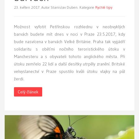
23. květen 2017.
Autor Stanislav Duben. Kategorie
Rychlé tipy
Možnost vyfotit Petřínskou rozhlednu v neobvyklých
barvách budete mít dnes v noci v Praze 23.5.2017, kdy
bude nasvícena v barvách Velké Británie. Praha tak vyjjádří
solidaritu s oběťmi nočního teroristického útoku v
Manchesteru a s obyvateli tohoto anglického města. Při
útoku zemřelo 22 lidí a další desítky utrpěly zranění. Britské
velvyslanectví v Praze spustilo kvůli útoku vlajky na půl
žerdi.
Celý článek