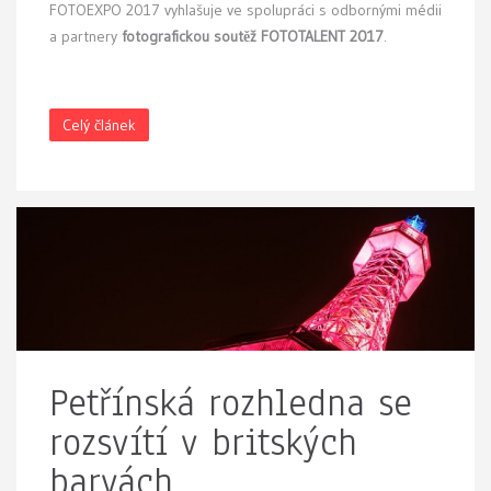
FOTOEXPO 2017 vyhlašuje ve spolupráci s odbornými médii
a partnery
fotografickou soutěž FOTOTALENT 2017
.
Celý článek
Petřínská rozhledna se
rozsvítí v britských
barvách