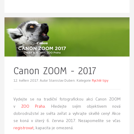
Canon ZOOM - 2017
12. květen 2017.
Autor Stanislav Duben. Kategorie
Rychlé tipy
Vydejte se na tradiční fotografickou akci Canon ZOOM
v
ZOO Praha
. Hledejte svým objektivem nová
dobrodružství ze světa zvířat a vyhrajte skvělé ceny! Akce
se koná v úterý 6. června 2017. Nezapomeňte se včas
registrovat
, kapacita je omezená.