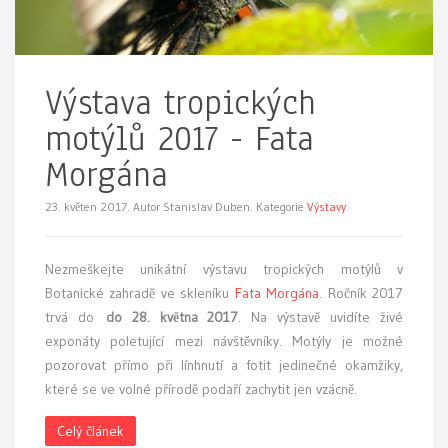
Výstava tropických
motýlů 2017 - Fata
Morgána
23. květen 2017.
Autor Stanislav Duben. Kategorie
Výstavy
Nezmeškejte
unikátní výstavu tropických motýlů v
Botanické zahradě ve skleníku
Fata Morgána
. Ročník 2017
trvá do
do 28. května 2017
. Na výstavě uvidíte živé
exponáty poletující mezi návštěvníky. Motýly je možné
pozorovat přímo při línhnutí a fotit jedinečné okamžiky,
které se ve volné přírodě podaří zachytit jen vzácně.
Celý článek