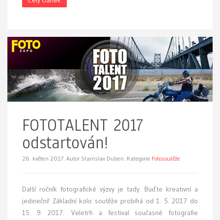
Celý článek
FOTOTALENT 2017
odstartován!
26. květen 2017.
Autor Stanislav Duben. Kategorie
Fotosoutěže
Další ročník fotografické výzvy je tady. Buďte kreativní a
jedineční! Základní kolo soutěže probíhá od 1. 5. 2017 do
15. 9. 2017. Veletrh a festival současné fotografie