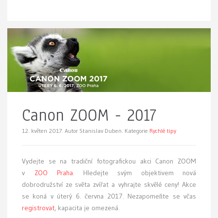
Canon ZOOM - 2017
12. květen 2017.
Autor Stanislav Duben. Kategorie
Rychlé tipy
Vydejte se na tradiční fotografickou akci Canon ZOOM
v
ZOO Praha
. Hledejte svým objektivem nová
dobrodružství ze světa zvířat a vyhrajte skvělé ceny! Akce
se koná v úterý 6. června 2017. Nezapomeňte se včas
registrovat
, kapacita je omezená.