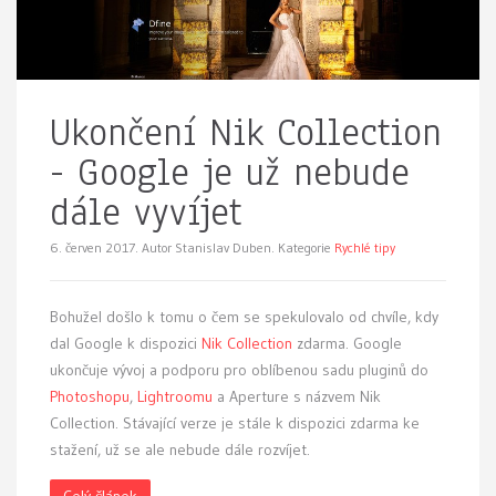
Ukončení Nik Collection
- Google je už nebude
dále vyvíjet
6. červen 2017.
Autor Stanislav Duben. Kategorie
Rychlé tipy
Bohužel došlo k tomu o čem se spekulovalo od chvíle, kdy
dal Google k dispozici
Nik Collection
zdarma. Google
ukončuje vývoj a podporu pro oblíbenou sadu pluginů do
Photoshopu
,
Lightroomu
a Aperture s názvem Nik
Collection. Stávající verze je stále k dispozici zdarma ke
stažení, už se ale nebude dále rozvíjet.