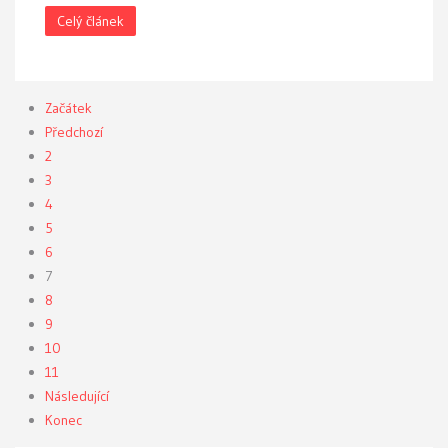
Celý článek
Začátek
Předchozí
2
3
4
5
6
7
8
9
10
11
Následující
Konec