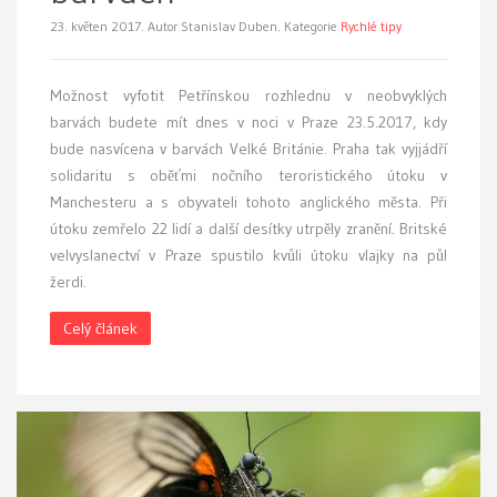
23. květen 2017.
Autor Stanislav Duben. Kategorie
Rychlé tipy
Možnost vyfotit Petřínskou rozhlednu v neobvyklých
barvách budete mít dnes v noci v Praze 23.5.2017, kdy
bude nasvícena v barvách Velké Británie. Praha tak vyjjádří
solidaritu s oběťmi nočního teroristického útoku v
Manchesteru a s obyvateli tohoto anglického města. Při
útoku zemřelo 22 lidí a další desítky utrpěly zranění. Britské
velvyslanectví v Praze spustilo kvůli útoku vlajky na půl
žerdi.
Celý článek