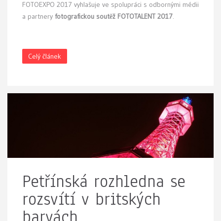
FOTOEXPO 2017 vyhlašuje ve spolupráci s odbornými médii
a partnery
fotografickou soutěž FOTOTALENT 2017
.
Celý článek
Petřínská rozhledna se
rozsvítí v britských
barvách