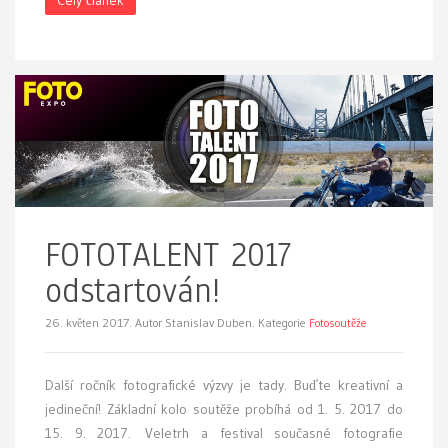
Celý článek
FOTOTALENT 2017
odstartován!
26. květen 2017.
Autor Stanislav Duben. Kategorie
Fotosoutěže
Další ročník fotografické výzvy je tady. Buďte kreativní a
jedineční! Základní kolo soutěže probíhá od 1. 5. 2017 do
15. 9. 2017. Veletrh a festival současné fotografie