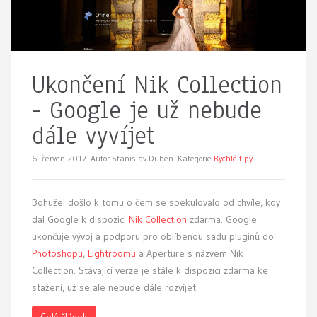
Ukončení Nik Collection
- Google je už nebude
dále vyvíjet
6. červen 2017.
Autor Stanislav Duben. Kategorie
Rychlé tipy
Bohužel došlo k tomu o čem se spekulovalo od chvíle, kdy
dal Google k dispozici
Nik Collection
zdarma. Google
ukončuje vývoj a podporu pro oblíbenou sadu pluginů do
Photoshopu
,
Lightroomu
a Aperture s názvem Nik
Collection. Stávající verze je stále k dispozici zdarma ke
stažení, už se ale nebude dále rozvíjet.