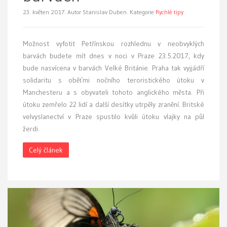
23. květen 2017.
Autor Stanislav Duben. Kategorie
Rychlé tipy
Možnost vyfotit Petřínskou rozhlednu v neobvyklých
barvách budete mít dnes v noci v Praze 23.5.2017, kdy
bude nasvícena v barvách Velké Británie. Praha tak vyjjádří
solidaritu s oběťmi nočního teroristického útoku v
Manchesteru a s obyvateli tohoto anglického města. Při
útoku zemřelo 22 lidí a další desítky utrpěly zranění. Britské
velvyslanectví v Praze spustilo kvůli útoku vlajky na půl
žerdi.
Celý článek