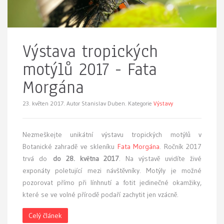
Výstava tropických
motýlů 2017 - Fata
Morgána
23. květen 2017.
Autor Stanislav Duben. Kategorie
Výstavy
Nezmeškejte
unikátní výstavu tropických motýlů v
Botanické zahradě ve skleníku
Fata Morgána
. Ročník 2017
trvá do
do 28. května 2017
. Na výstavě uvidíte živé
exponáty poletující mezi návštěvníky. Motýly je možné
pozorovat přímo při línhnutí a fotit jedinečné okamžiky,
které se ve volné přírodě podaří zachytit jen vzácně.
Celý článek