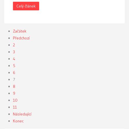
Celý článek
Začátek
Předchozí
2
3
4
5
6
7
8
9
10
11
Následující
Konec