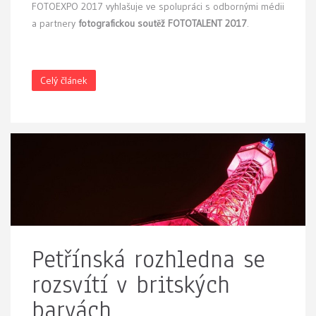
FOTOEXPO 2017 vyhlašuje ve spolupráci s odbornými médii
a partnery
fotografickou soutěž FOTOTALENT 2017
.
Celý článek
Petřínská rozhledna se
rozsvítí v britských
barvách