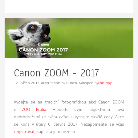
Canon ZOOM - 2017
12. květen 2017.
Autor Stanislav Duben. Kategorie
Rychlé tipy
Vydejte se na tradiční fotografickou akci Canon ZOOM
v
ZOO Praha
. Hledejte svým objektivem nová
dobrodružství ze světa zvířat a vyhrajte skvělé ceny! Akce
se koná v úterý 6. června 2017. Nezapomeňte se včas
registrovat
, kapacita je omezená.