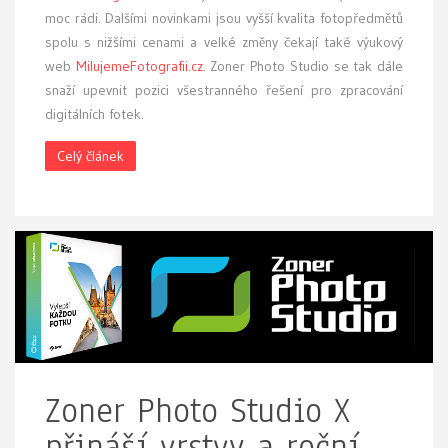
moc rádi. Dalšími novinkami jsou vyšší kvalita fotopředmětů
spolu s nižšími cenami a velké změny čekají také výukový
web
MilujemeFotografii.cz
. Zoner Photo Studio se tak dále
snaží upevnit pozici všestranného řešení pro zpracování
digitálních fotek.
Celý článek
Zoner Photo Studio X
přináší vrstvy a roční