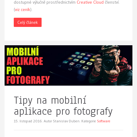
dostupné výlučně prostřednictvím
Creative Cloud
členství.
(
viz ceník
).
Celý článek
Tipy na mobilní
aplikace pro fotografy
15. listopad 2016.
Autor Stanislav Duben. Kategorie
Software