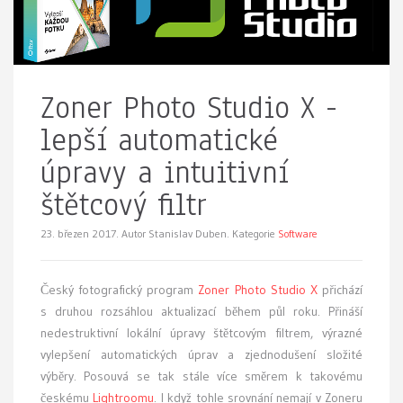
Zoner Photo Studio X -
lepší automatické
úpravy a intuitivní
štětcový filtr
23. březen 2017.
Autor Stanislav Duben. Kategorie
Software
Český fotografický program
Zoner Photo Studio X
přichází
s druhou rozsáhlou aktualizací během půl roku. Přináší
nedestruktivní lokální úpravy štětcovým filtrem, výrazné
vylepšení automatických úprav a zjednodušení složité
výběry. Posouvá se tak stále více směrem k takovému
českému
Lightroomu
. I když tohle srovnání nemají v Zoneru