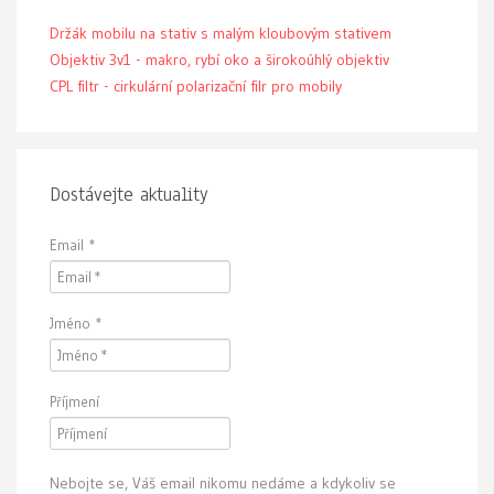
Držák mobilu na stativ s malým kloubovým stativem
Objektiv 3v1 - makro, rybí oko a širokoúhlý objektiv
CPL filtr - cirkulární polarizační filr pro mobily
Dostávejte aktuality
Email
*
Jméno
*
Příjmení
Nebojte se, Váš email nikomu nedáme a kdykoliv se