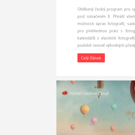
Oblíbený český program pro spr
pod označením X. Přináší všem
možnosti úprav fotografií, sad
pro přehlednou práci s fotog
kalendářů z vlastních fotograf
podobě cenově výhodných předpl
Celý článek