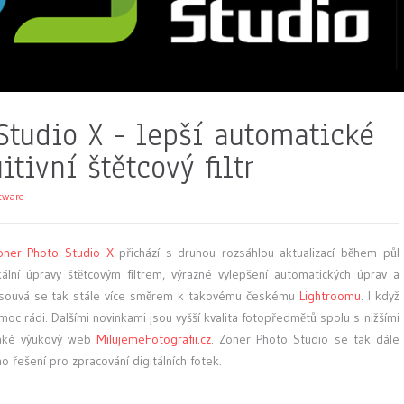
Studio X - lepší automatické
itivní štětcový filtr
tware
oner Photo Studio X
přichází s druhou rozsáhlou aktualizací během půl
okální úpravy štětcovým filtrem, výrazné vylepšení automatických úprav a
Posouvá se tak stále více směrem k takovému českému
Lightroomu
. I když
moc rádi. Dalšími novinkami jsou vyšší kvalita fotopředmětů spolu s nižšími
také výukový web
MilujemeFotografii.cz
. Zoner Photo Studio se tak dále
o řešení pro zpracování digitálních fotek.