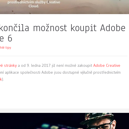
skončila možnost koupit Adobe
e 6
hlé tipy
vé stránky
a od 9. ledna 2017 již není možné zakoupit
Adobe Creative
ivní aplikace společnosti Adobe jsou dostupné výlučně prostřednictvím
ík
).