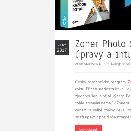
Zoner Photo 
23 bře
2017
úpravy a intu
Autor Stanislav Duben. Kategorie
Sof
Český fotografický program
Z
roku. Přináší nedestruktivní l
zjednodušení složité výběry. 
tohle srovnání nemají v Zoneru 
cenami a velké změny čekají 
snaží upevnit pozici všestrannéh
Celý článek