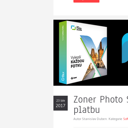
Zoner Photo 
23 bře
2017
platbu
Autor Stanislav Duben. Kategorie
Sof