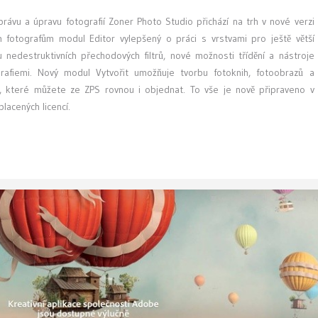
ávu a úpravu fotografií Zoner Photo Studio přichází na trh v nové verzi
 fotografům modul Editor vylepšený o práci s vrstvami pro ještě větší
u nedestruktivních přechodových filtrů, nové možnosti třídění a nástroje
rafiemi. Nový modul Vytvořit umožňuje tvorbu fotoknih, fotoobrazů a
ií, které můžete ze ZPS rovnou i objednat. To vše je nově připraveno v
acených licencí.