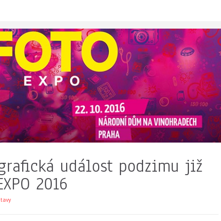
grafická událost podzimu již
OEXPO 2016
tavy