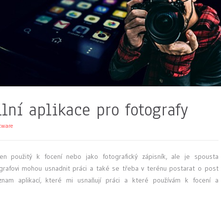
lní aplikace pro fotografy
tware
en použitý k focení nebo jako fotografický zápisník, ale je spousta
tografovi mohou usnadnit práci a také se třeba v terénu postarat o post
nam aplikací, které mi usnaňují práci a které používám k focení a