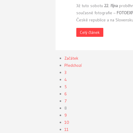
Již tuto sobotu
22. října
proběh
současné fotografie –
FOTOEXP
České republice a na Slovensku
Celý článek
Začátek
Předchozí
3
4
5
6
7
8
9
10
11