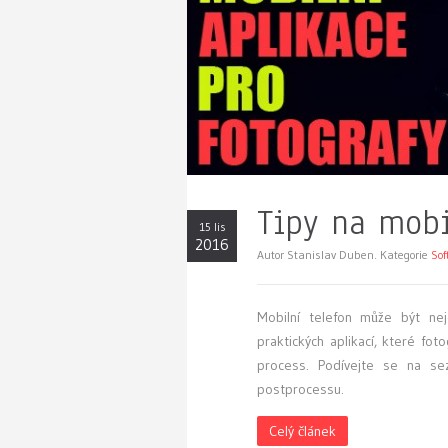
Tipy na mobi
15 lis
2016
Autor Stanislav Duben. Kategorie
Sof
Mobilní telefon může být nej
praktických aplikací, které fo
process. Podívejte se na sez
postprocessu.
Celý článek