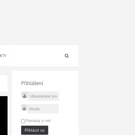
KTY
Přihlášení
Uživatelské jméno
Heslo
Pamatuj si mě
Přihlásit se