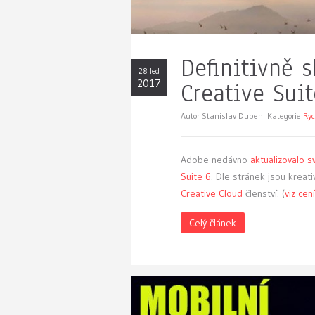
Definitivně 
28 led
2017
Creative Suit
Autor Stanislav Duben. Kategorie
Ryc
Adobe nedávno
aktualizovalo s
Suite 6
. Dle stránek jsou kreat
Creative Cloud
členství.
(
viz cen
Celý článek