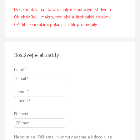
Držák mobilu na stativ s malým kloubovým stativem
Objektiv 3v1 - makro, rybí oko a širokoúhlý objektiv
CPL filtr - cirkulární polarizační filr pro mobily
Dostávejte aktuality
Email
*
Jméno
*
Příjmení
Nebojte se, Váš email nikomu nedáme a kdykoliv se