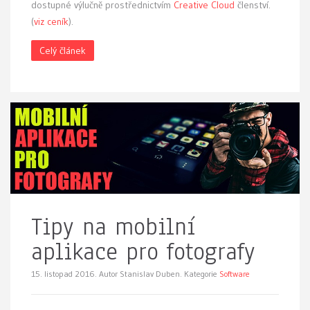
dostupné výlučně prostřednictvím
Creative Cloud
členství.
(
viz ceník
).
Celý článek
Tipy na mobilní
aplikace pro fotografy
15. listopad 2016.
Autor Stanislav Duben. Kategorie
Software