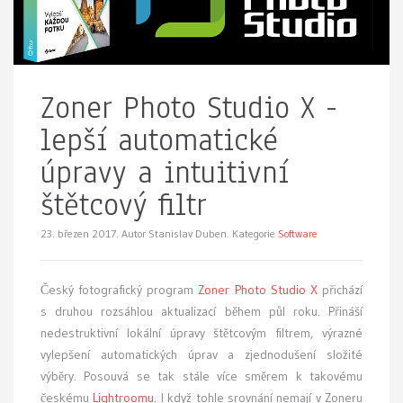
Zoner Photo Studio X -
lepší automatické
úpravy a intuitivní
štětcový filtr
23. březen 2017.
Autor Stanislav Duben. Kategorie
Software
Český fotografický program
Zoner Photo Studio X
přichází
s druhou rozsáhlou aktualizací během půl roku. Přináší
nedestruktivní lokální úpravy štětcovým filtrem, výrazné
vylepšení automatických úprav a zjednodušení složité
výběry. Posouvá se tak stále více směrem k takovému
českému
Lightroomu
. I když tohle srovnání nemají v Zoneru