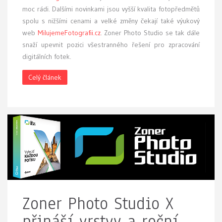
moc rádi. Dalšími novinkami jsou vyšší kvalita fotopředmětů
spolu s nižšími cenami a velké změny čekají také výukový
web
MilujemeFotografii.cz
. Zoner Photo Studio se tak dále
snaží upevnit pozici všestranného řešení pro zpracování
digitálních fotek.
Celý článek
Zoner Photo Studio X
přináší vrstvy a roční