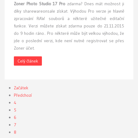
Zoner Photo Studio 17 Pro
zdarma? Dnes mát možnost ji
díky sharewareonsale získat. Výhodou Pro verze je hlavně
zpracování RAW souborů a některé užitečné editační
funkce. Verzi můžete získat zdarma pouze do 21.11.2015
do 9 hodin ráno.. Pro některé může být velkou výhodou, že
jde o poslední verzi, kde není nutné registrovat se přes
Zoner účet.
Celý článek
Začátek
Předchozí
4
5
6
7
8