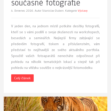
současné fotografie
4. červenec 2016.
Autor Stanislav Duben. Kategorie
Výstavy
V jeden den, na jednom místě potkáte desítky fotografů,
kteří se s vámi podělí o svoje zkušenosti na workshopech,
besedách a seminářích. Nejlepší firmy zabývající se
především fotografií, tiskem a příslušenstvím, vám
představí to nejžhavější ze svého aktuálního portfolia.
Spouště vašich fotoaparátů nenecháte odpočinout při
pohledu na několik tematických lokací a stejně tak při
pohledu na vítězku soutěže o nejkrásnější fotomodelku.
Celý článek